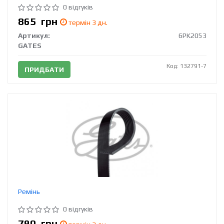
0 відгуків
865
грн
термін 3 дн.
Артикул:
6PK2053
GATES
Код: 132791-7
ПРИДБАТИ
Ремінь
0 відгуків
790
грн