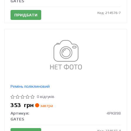
GATES
Код: 214576-7
ПРИДБАТИ
Ремінь поліклиновий
0 відгуків
353
грн
завтра
Артикул:
4PK898
GATES
Код: 234637-4