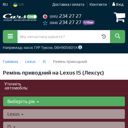
RU
UA
Доставка і оплата
Контакти
Вхід
234 27 27
(095)
234 27 27
(068)
Наприклад: насос ГУР Туксон, 06H905601A
Головна
Lexus
IS
Ремінь приводний
Ремінь приводний на Lexus IS (Лексус)
Уточніть
автомобіль:
Виберіть рік
Lexus
IS