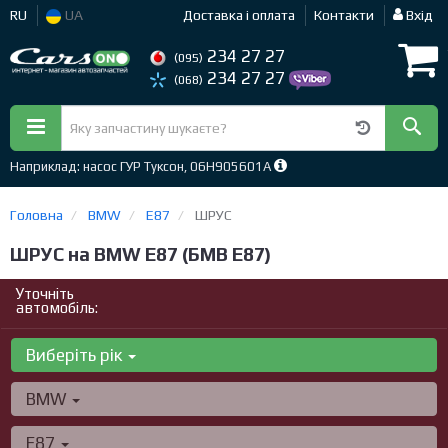
RU
UA
Доставка і оплата
Контакти
Вхід
234 27 27
(095)
234 27 27
(068)
Наприклад: насос ГУР Туксон, 06H905601A
Головна
BMW
E87
ШРУС
ШРУС на BMW E87 (БМВ Е87)
Уточніть
автомобіль:
Виберіть рік
BMW
E87