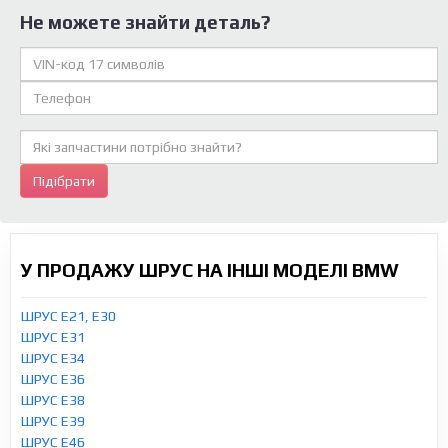
Не можете знайти деталь?
Підібрати
У ПРОДАЖУ ШРУС НА ІНШІ МОДЕЛІ BMW
ШРУС E21, E30
ШРУС E31
ШРУС E34
ШРУС E36
ШРУС E38
ШРУС E39
ШРУС E46