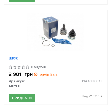
ШРУС
0 відгуків
2 981
грн
термін 3 дн.
Артикул:
314 498 0013
MEYLE
Код: 215716-7
ПРИДБАТИ