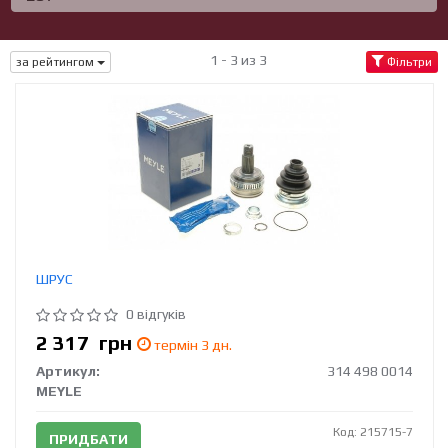
1 - 3 из 3
за рейтингом
Фільтри
ШРУС
0 відгуків
2 317
грн
термін 3 дн.
Артикул:
314 498 0014
MEYLE
Код: 215715-7
ПРИДБАТИ