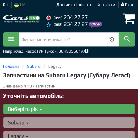
RU
UA
Доставка і оплата
Контакти
Вхід
234 27 27
(095)
234 27 27
(068)
Наприклад: насос ГУР Туксон, 06H905601A
Головна
Subaru
Legacy
Запчастини на Subaru Legacy (Субару Легасі)
Знайдено 1 107 запчастин
Уточніть автомобіль:
Виберіть рік
Subaru
Legacy