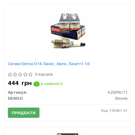
Свічки Denso D14 Ланос, Авео, Лачетті 1.6
0 відгуків
444
грн
в наявності
Артикул:
K20PRU11
DENSO
Японія
Код: 135967-37
ПРИДБАТИ