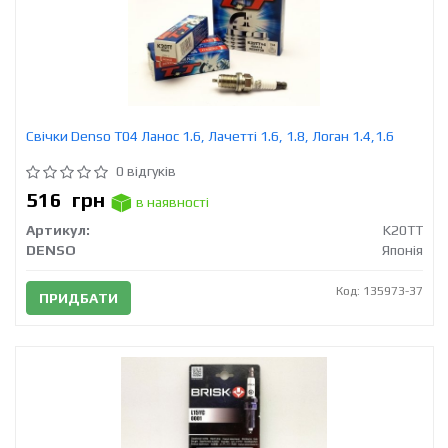
Свічки Denso T04 Ланос 1.6, Лачетті 1.6, 1.8, Логан 1.4,1.6
0 відгуків
516
грн
в наявності
Артикул:
K20TT
DENSO
Японія
Код: 135973-37
ПРИДБАТИ