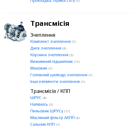
Прокладка термостату
(1)
Трансмісія
Зчеплення
Комплект зчеплення
(7)
Диск зчеплення
(4)
Корзина зчеплення
(3)
Вижимний підшипник
(11)
Маховик
(1)
Головний циліндр зчеплення
(1)
Інші елементи зчеплення
(1)
Трансмісія / КПП
ШРУС
(8)
Напіввісь
(2)
Пильовик ШРУСу
(17)
Масляний фільтр АКПП
(4)
Сальник КПП
(1)