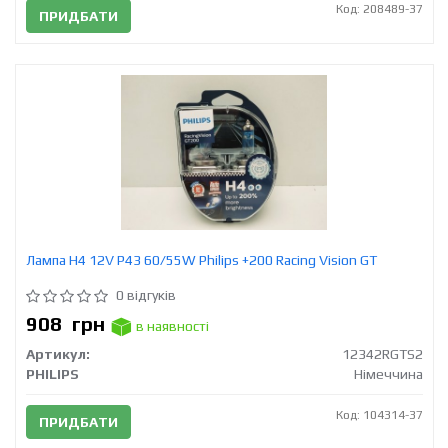
Код: 208489-37
ПРИДБАТИ
Лампа H4 12V Р43 60/55W Philips +200 Racing Vision GT
0 відгуків
908
грн
в наявності
Артикул:
12342RGTS2
PHILIPS
Німеччина
Код: 104314-37
ПРИДБАТИ