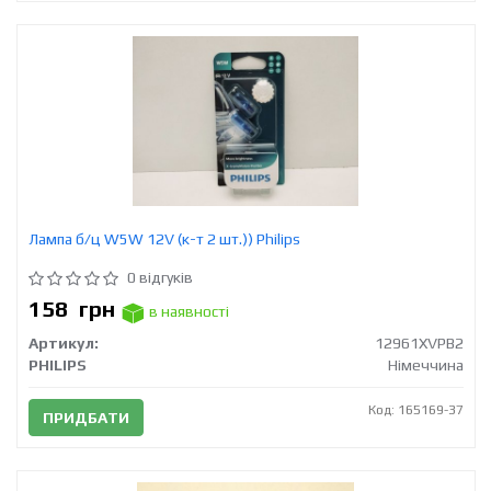
Лампа б/ц W5W 12V (к-т 2 шт.)) Philips
0 відгуків
158
грн
в наявності
Артикул:
12961XVPB2
PHILIPS
Німеччина
Код: 165169-37
ПРИДБАТИ