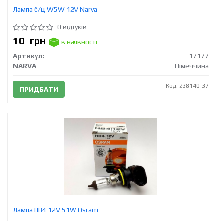
Лампа б/ц W5W 12V Narva
0 відгуків
10
грн
в наявності
Артикул:
17177
NARVA
Німеччина
Код: 238140-37
ПРИДБАТИ
Лампа HB4 12V 51W Osram