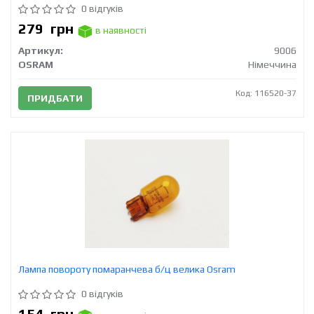
0 відгуків
279
грн
в наявності
Артикул:
9006
OSRAM
Німеччина
Код: 116520-37
ПРИДБАТИ
Лампа повороту помаранчева б/ц велика Osram
0 відгуків
154
грн