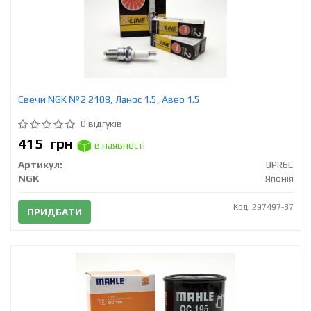
Свечи NGK №2 2108, Ланос 1.5, Авео 1.5
0 відгуків
415
грн
в наявності
Артикул:
BPR6E
NGK
Японія
Код: 297497-37
ПРИДБАТИ