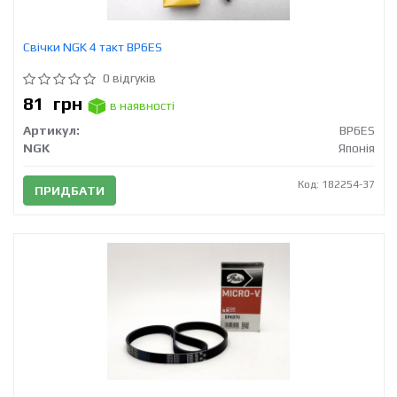
Свічки NGK 4 такт BP6ES
0 відгуків
81
грн
в наявності
Артикул:
BP6ES
NGK
Японія
Код: 182254-37
ПРИДБАТИ