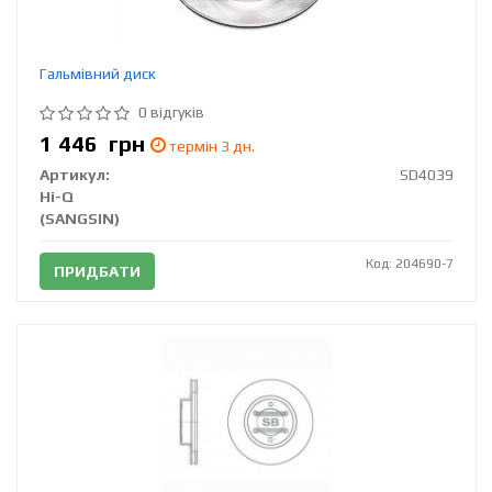
Гальмівний диск
0 відгуків
1 446
грн
термін 3 дн.
Артикул:
SD4039
Hi-Q
(SANGSIN)
Код: 204690-7
ПРИДБАТИ