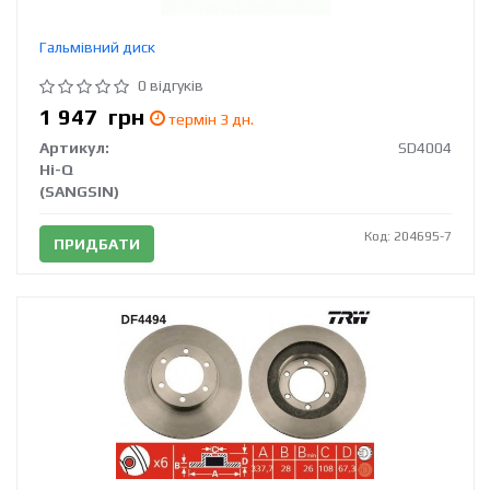
Гальмівний диск
0 відгуків
1 947
грн
термін 3 дн.
Артикул:
SD4004
Hi-Q
(SANGSIN)
Код: 204695-7
ПРИДБАТИ