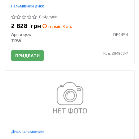
Гальмівний диск
0 відгуків
2 828
грн
термін 3 дн.
Артикул:
DF4494
TRW
Код: 204908-7
ПРИДБАТИ
Диск гальмівний