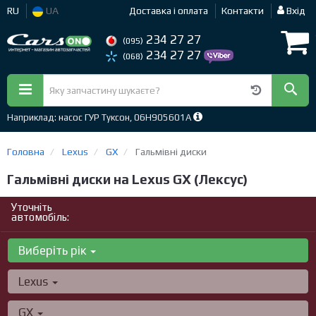
RU
UA
Доставка і оплата
Контакти
Вхід
234 27 27
(095)
234 27 27
(068)
Наприклад: насос ГУР Туксон, 06H905601A
Головна
Lexus
GX
Гальмівні диски
Гальмівні диски на Lexus GX (Лексус)
Уточніть
автомобіль:
Виберіть рік
Lexus
GX