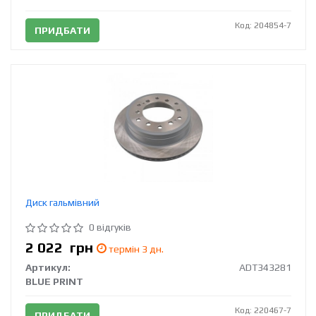
Код: 204854-7
ПРИДБАТИ
Диск гальмівний
0 відгуків
2 022
грн
термін 3 дн.
Артикул:
ADT343281
BLUE PRINT
Код: 220467-7
ПРИДБАТИ