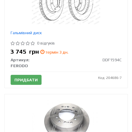
Гальмівний диск
0 відгуків
3 745
грн
термін 3 дн.
Артикул:
DDF1594C
FERODO
Код: 204686-7
ПРИДБАТИ