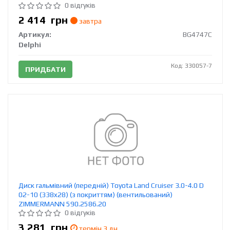
0 відгуків
2 414
грн
завтра
Артикул:
BG4747C
Delphi
Код: 330057-7
ПРИДБАТИ
Диск гальмівний (передній) Toyota Land Cruiser 3.0-4.0 D
02-10 (338x28) (з покриттям) (вентильований)
ZIMMERMANN 590.2586.20
0 відгуків
3 281
грн
термін 3 дн.