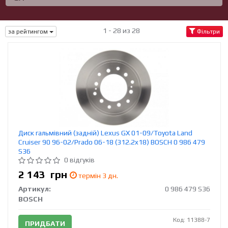
1 - 28 из 28
за рейтингом
Фільтри
Диск гальмівний (задній) Lexus GX 01-09/Toyota Land
Cruiser 90 96-02/Prado 06-18 (312.2x18) BOSCH 0 986 479
S36
0 відгуків
2 143
грн
термін 3 дн.
Артикул:
0 986 479 S36
BOSCH
Код: 11388-7
ПРИДБАТИ