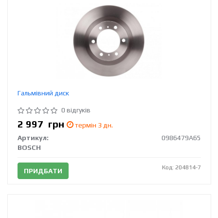
Гальмівний диск
0 відгуків
2 997
грн
термін 3 дн.
Артикул:
0986479A65
BOSCH
Код: 204814-7
ПРИДБАТИ