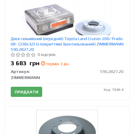
Диск гальмівний (передній) Toyota Land Cruiser 200/ Prado
08- (338x32) (з покриттям) (вентильований) ZIMMERMANN
590.2827.20
0 відгуків
3 683
грн
термін 3 дн.
Артикул:
590.2827.20
ZIMMERMANN
Код: 7948-4
ПРИДБАТИ