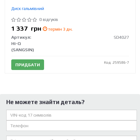
Диск гальмівний
0 відгуків
1 337
грн
термін 3 дн.
Артикул:
SD4027
Hi-Q
(SANGSIN)
Код: 259586-7
ПРИДБАТИ
Не можете знайти деталь?