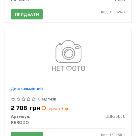
Код: 150826-7
ПРИДБАТИ
Диск гальмівний
0 відгуків
2 708
грн
термін 3 дн.
Артикул:
DDF2505C
FERODO
Код: 152260-4