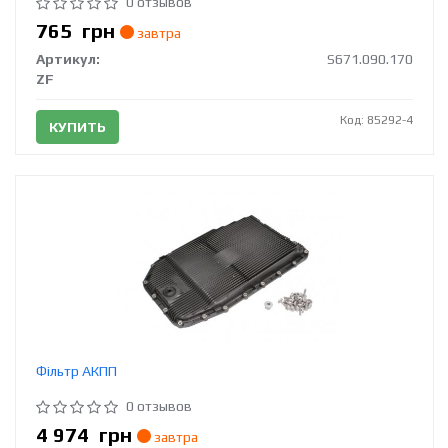
0 отзывов
765
грн
завтра
Артикул:
S671.090.170
ZF
Код: 85292-4
КУПИТЬ
Фільтр АКПП
0 отзывов
4 974
грн
завтра