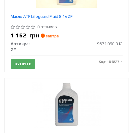
Масло ATF Lifeguard Fluid 8 1л ZF
0 отзывов
1 162
грн
завтра
Артикул:
S671.090.312
ZF
Код: 184827-4
КУПИТЬ