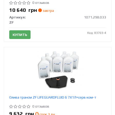
0 отзывов
10 640
грн
завтра
Артикул:
1071.298.033
ZF
Код: 83703-4
КУПИТЬ
Олива трансм ZF LIFEGUARDFLUID 6 7Х1Л+серв ком-т
0 отзывов
9 632
грн
срок 3 дн.