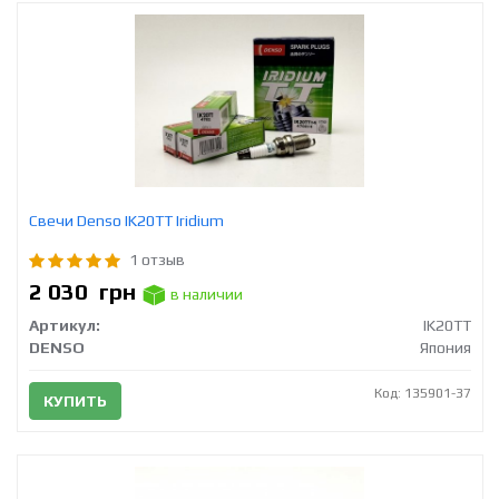
Свечи Densо IK20TT Iridium
1 отзыв
2 030
грн
в наличии
Артикул:
IK20TT
DENSO
Япония
Код: 135901-37
КУПИТЬ