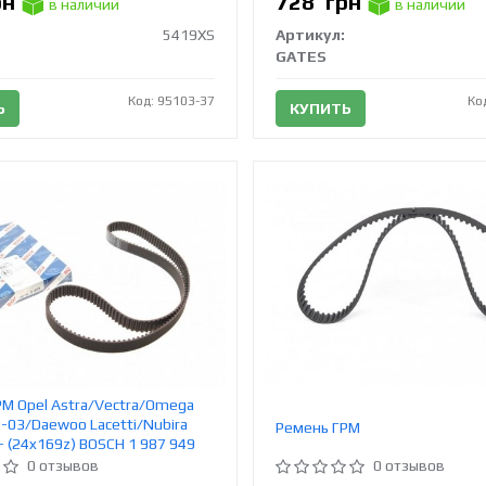
рн
728
грн
в наличии
в наличии
5419XS
Артикул:
GATES
Код: 95103-37
Ко
Ь
КУПИТЬ
М Opel Astra/Vectra/Omega
92-03/Daewoo Lacetti/Nubira
Ремень ГРМ
7- (24x169z) BOSCH 1 987 949
0 отзывов
0 отзывов