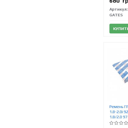
680
г
Артикул:
GATES
КУПИТ
Ремень ГР
1.8-2.0i 
1.8/2.0 9
459