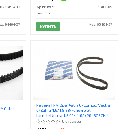
987 949 403
Артикул:
5408XS
GATES
од: 94464-37
Код: 95101-37
КУПИТЬ
Ремень ГРМ Opel Astra G/Combo/Vectra
DA Gates
C/Zafira 1.6/1.8 98-/Chevrolet
Lacetti/Nubira 1.8 05- (162x20) BOSCH 1
987 949 433
0 отзывов