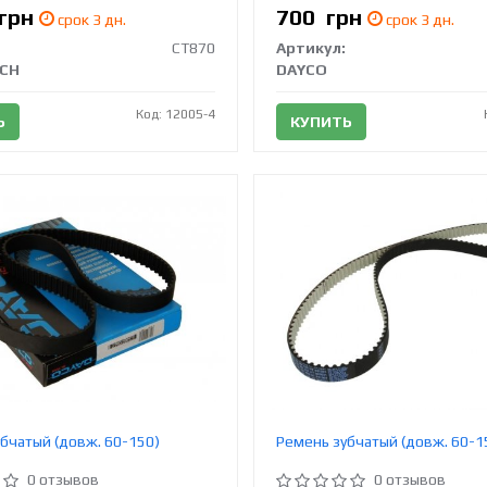
грн
700
грн
срок 3 дн.
срок 3 дн.
CT870
Артикул:
CH
DAYCO
Код: 12005-4
Ь
КУПИТЬ
бчатый (довж. 60-150)
Ремень зубчатый (довж. 60-1
0 отзывов
0 отзывов