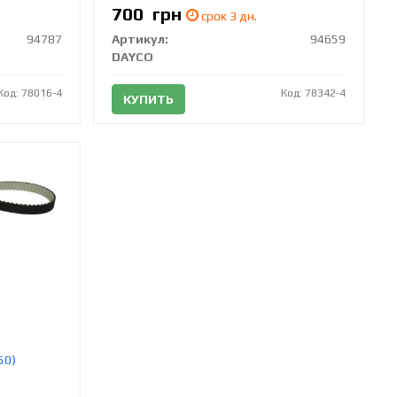
700
грн
срок 3 дн.
94787
Артикул:
94659
DAYCO
Код: 78016-4
Код: 78342-4
КУПИТЬ
50)