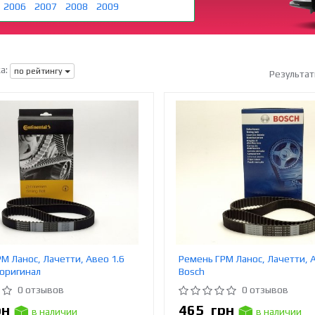
2006
2007
2008
2009
а:
по рейтингу
Результат
М Ланос, Лачетти, Авео 1.6
Ремень ГРМ Ланос, Лачетти, 
 оригинал
Bosch
0 отзывов
0 отзывов
рн
465
грн
в наличии
в наличии