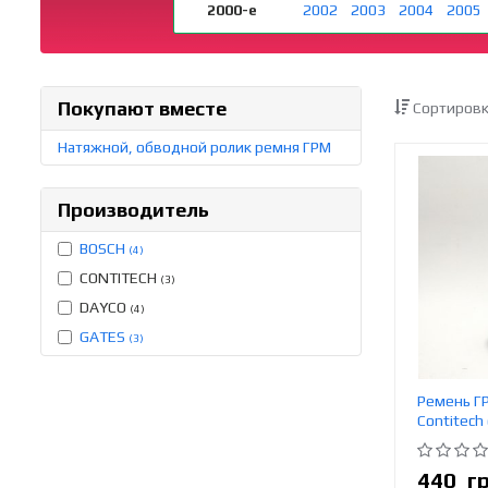
2000-е
2002
2003
2004
2005
Покупают вместе
Сортировк
Натяжной, обводной ролик ремня ГРМ
Производитель
BOSCH
(4)
CONTITECH
(3)
DAYCO
(4)
GATES
(3)
Ремень ГР
Contitech
440
г