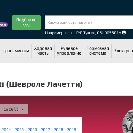
Подбор по
VIN
Например: насос ГУР Туксон, 06H905601A
Ходовая
Рулевое
Тормозная
Трансмиссия
Электро
часть
управление
система
ti (Шевроле Лачетти)
Lacetti
2014
2015
2016
2017
2018
2019