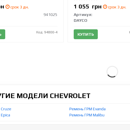
рн
1 055
грн
срок 3 дн.
срок 3 дн.
941025
Артикул:
DAYCO
Код: 94800-4
Ь
КУПИТЬ
УГИЕ МОДЕЛИ CHEVROLET
 Cruze
Ремень ГРМ Evanda
Epica
Ремень ГРМ Malibu