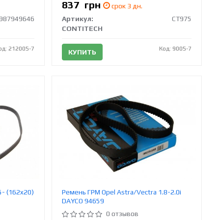
837
грн
срок 3 дн.
987949646
Артикул:
CT975
CONTITECH
од: 212005-7
Код: 9005-7
КУПИТЬ
5- (162x20)
Ремень ГРМ Opel Astra/Vectra 1.8-2.0i
DAYCO 94659
0 отзывов