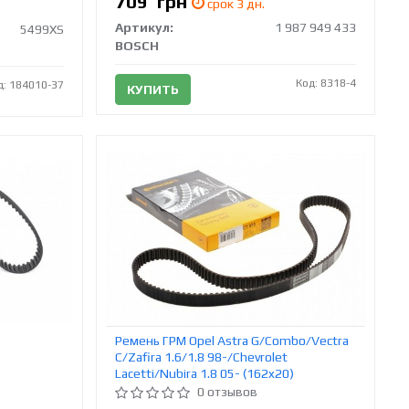
709
грн
срок 3 дн.
Артикул:
1 987 949 433
5499XS
BOSCH
Код: 8318-4
д: 184010-37
КУПИТЬ
Ремень ГРМ Opel Astra G/Combo/Vectra
C/Zafira 1.6/1.8 98-/Chevrolet
Lacetti/Nubira 1.8 05- (162x20)
CONTINENTAL CT975
0 отзывов