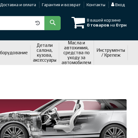
Доставка и оплата
Гарантия и возврат
Контакты
Вход
В вашей корзине
0 товаров
на
0 грн
Масла и
Детали
автохимия,
салона,
Инструменты
оборудование
средства по
кузова,
/ Крепеж
уходу за
аксессуары
автомобилем