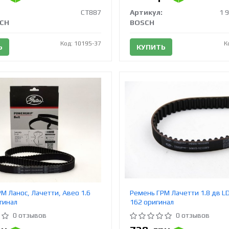
CT887
Артикул:
1 
CH
BOSCH
Код: 10195-37
К
Ь
КУПИТЬ
М Ланос, Лачетти, Авео 1.6
Ремень ГРМ Лачетти 1.8 дв L
гинал
162 оригинал
0 отзывов
0 отзывов