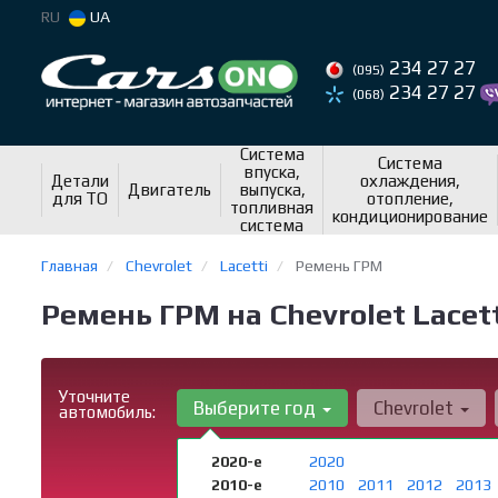
RU
UA
234 27 27
(095)
234 27 27
(068)
Система
Система
впуска,
Детали
охлаждения,
Двигатель
выпуска,
для ТО
отопление,
топливная
кондиционирование
система
Главная
Chevrolet
Lacetti
Ремень ГРМ
Ремень ГРМ на Chevrolet Lacet
Уточните
Выберите год
Chevrolet
автомобиль:
2020-е
2020
2010-е
2010
2011
2012
2013