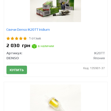
Свечи Densо IK20TT Iridium
1 отзыв
2 030
грн
в наличии
Артикул:
IK20TT
DENSO
Япония
Код: 135901-37
КУПИТЬ