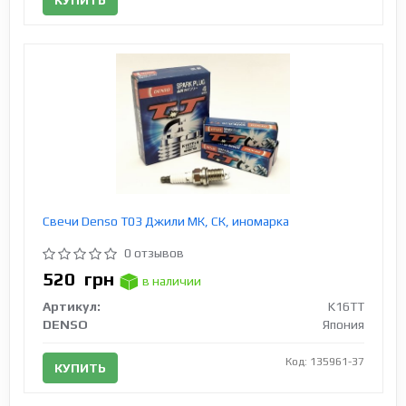
Свечи Denso T03 Джили МК, СК, иномарка
0 отзывов
520
грн
в наличии
Артикул:
K16TT
DENSO
Япония
Код: 135961-37
КУПИТЬ