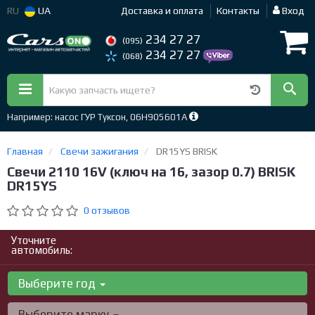
RU
UA
Доставка и оплата
Контакты
Вход
234 27 27
(095)
234 27 27
(068)
Например: насос ГУР Туксон, 06H905601A
Главная
Свечи зажигания
DR15YS BRISK
Свечи 2110 16V (ключ на 16, зазор 0.7) BRISK
DR15YS
0 отзывов
Уточните
автомобиль:
Выберите год
Выберите марку