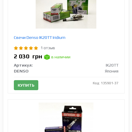
Свечи Densо IK20TT Iridium
1 отзыв
2 030
грн
в наличии
Артикул:
IK20TT
DENSO
Япония
Код: 135901-37
КУПИТЬ