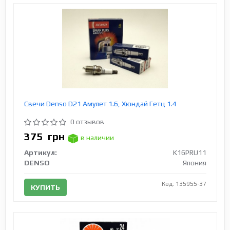
Свечи Denso D21 Амулет 1.6, Хюндай Гетц 1.4
0 отзывов
375
грн
в наличии
Артикул:
K16PRU11
DENSO
Япония
Код: 135955-37
КУПИТЬ