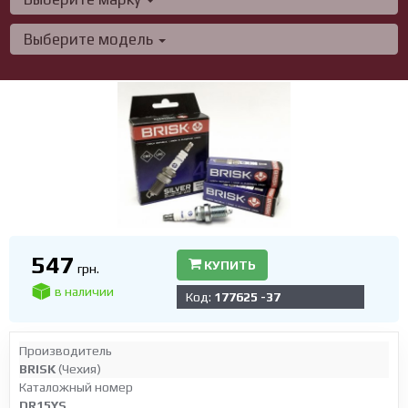
Выберите модель
547
КУПИТЬ
грн.
в наличии
Код:
177625 -37
Производитель
BRISK
(Чехия)
Каталожный номер
DR15YS