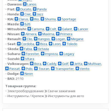
-
Daewoo:
Lanos
-
Fiat:
Ducato
,
Panda
-
Honda:
Civic
,
Jazz
-
KIA:
Clarus
,
Rio
,
Shuma
,
Sportage
-
Mazda:
626
-
Mitsubishi:
Carisma
,
Colt
,
Galant
,
Lancer
-
Nissan:
Almera
,
Maxima
,
Primera
-
Renault:
Clio
,
Kangoo
,
Logan
,
Megane
-
Seat:
Cordoba
,
Ibiza
,
Leon
,
Toledo
-
Skoda:
Fabia
,
Octavia
-
Subaru:
Forester
,
Impreza
,
Legacy
-
Suzuki:
Vitara
-
Volkswagen:
Bora
,
Caddy
,
Golf
,
Jetta
,
Multivan
,
Passat
,
Polo
,
Touran
,
Transporter
,
Vento
-
Dodge:
Neon
-
ВАЗ:
2110
Товарная группа:
- Электрооборудование
Свечи зажигания
- Инструменты / Крепеж
Инструменты для авто