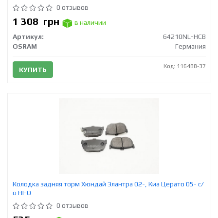
0 отзывов
1 308
грн
в наличии
Артикул:
64210NL-HCB
OSRAM
Германия
Код: 116488-37
КУПИТЬ
Колодка задняя торм Хюндай Элантра 02-, Киа Церато 05- с/
о HI-Q
0 отзывов