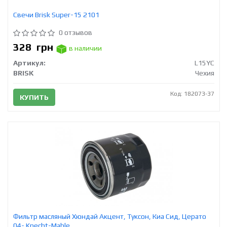
Свечи Brisk Super-15 2101
0 отзывов
328
грн
в наличии
Артикул:
L15YC
BRISK
Чехия
Код: 182073-37
КУПИТЬ
Фильтр масляный Хюндай Акцент, Туксон, Киа Сид, Церато
04- Knecht-Mahle