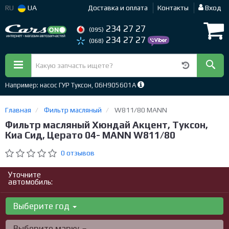
RU
UA
Доставка и оплата
Контакты
Вход
234 27 27
(095)
234 27 27
(068)
Например: насос ГУР Туксон, 06H905601A
Главная
Фильтр масляный
W811/80 MANN
Фильтр масляный Хюндай Акцент, Туксон,
Киа Сид, Церато 04- MANN W811/80
0 отзывов
Уточните
автомобиль:
Выберите год
Выберите марку