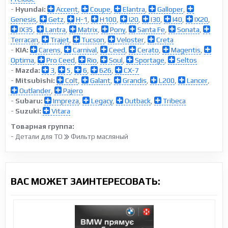
-
Hyundai:
Accent
,
Coupe
,
Elantra
,
Galloper
,
Genesis
,
Getz
,
H-1
,
H100
,
I20
,
I30
,
I40
,
IX20
,
IX35
,
Lantra
,
Matrix
,
Pony
,
Santa Fe
,
Sonata
,
Terracan
,
Trajet
,
Tucson
,
Veloster
,
Creta
-
KIA:
Carens
,
Carnival
,
Ceed
,
Cerato
,
Magentis
,
Optima
,
Pro Ceed
,
Rio
,
Soul
,
Sportage
,
Seltos
-
Mazda:
3
,
5
,
6
,
626
,
CX-7
-
Mitsubishi:
Colt
,
Galant
,
Grandis
,
L200
,
Lancer
,
Outlander
,
Pajero
-
Subaru:
Impreza
,
Legacy
,
Outback
,
Tribeca
-
Suzuki:
Vitara
Товарная группа:
- Детали для ТО
Фильтр масляный
ВАС МОЖЕТ ЗАИНТЕРЕСОВАТЬ: