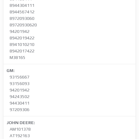
8944304111
8944567412
8972093060
89720930620
94201942
8942019422
8941010210
8942017422
M38165
GM:
93156667
93156093
94201942
94243502
94430411
97209306
JOHN DEERE:
AM101378
AT192163