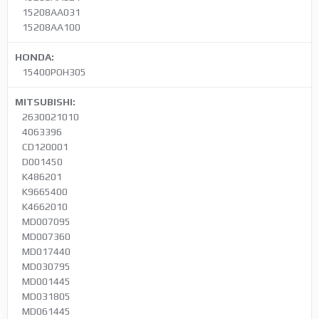
15208AA031
15208AA100
HONDA:
15400POH305
MITSUBISHI:
2630021010
4063396
CD120001
D001450
K486201
K9665400
K4662010
MD007095
MD007360
MD017440
MD030795
MD001445
MD031805
MD061445