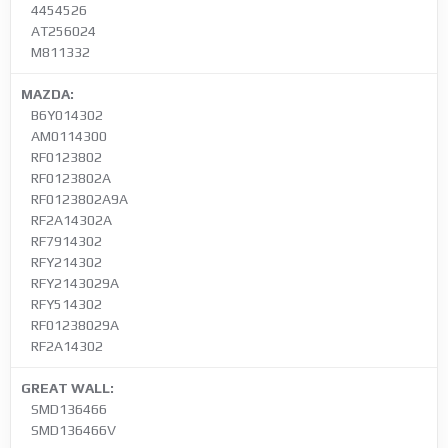
4454526
AT256024
M811332
MAZDA:
B6Y014302
AM0114300
RF0123802
RF0123802A
RF0123802A9A
RF2A14302A
RF7914302
RFY214302
RFY2143029A
RFY514302
RF01238029A
RF2A14302
GREAT WALL:
SMD136466
SMD136466V