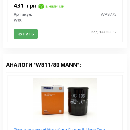
431
грн
в наличии
Артикул:
WA9775
WIX
Код: 144362-37
КУПИТЬ
АНАЛОГИ "W811/80 MANN":
Фильтр масляный Митсубиси Лансер 9, Чери Тиго