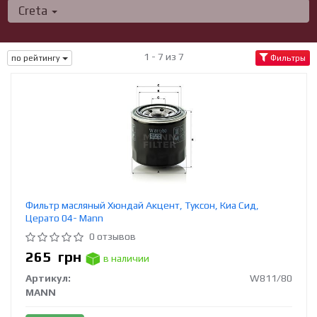
Creta
1 - 7 из 7
по рейтингу
Фильтры
Фильтр масляный Хюндай Акцент, Туксон, Киа Сид,
Церато 04- Mann
0 отзывов
265
грн
в наличии
Артикул:
W811/80
MANN