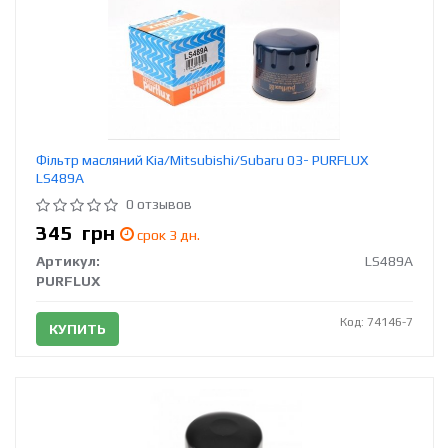
Фільтр масляний Kia/Mitsubishi/Subaru 03- PURFLUX
LS489A
0 отзывов
345
грн
срок 3 дн.
Артикул:
LS489A
PURFLUX
Код: 74146-7
КУПИТЬ