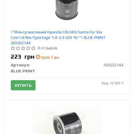
\"Фільтр масляний Hyundai I30/I40/Santa Fe/ Kia
Cee\\d/Rio/Sportage 1.4-2.4 GDI 10-"\ BLUE PRINT
ADG02144
0 отзывов
223
грн
срок 3 дн.
Артикул:
ADG02144
BLUE PRINT
Код: 12169-7
КУПИТЬ