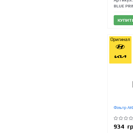
Артикул:
BLUE PR
КУПИТ
Оригинал
Фільтр А
934
г