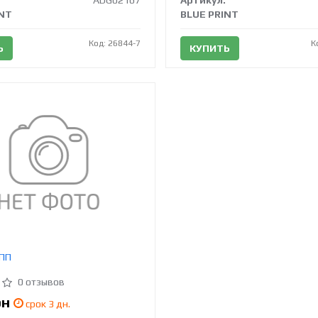
ADG02167
Артикул:
INT
BLUE PRINT
Код: 26844-7
К
Ь
КУПИТЬ
КПП
0 отзывов
рн
срок 3 дн.