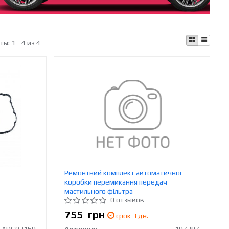
аты:
1 - 4 из 4
Ремонтний комплект автоматичної
коробки перемикання передач
мастильного фільтра
0 отзывов
755
грн
срок 3 дн.