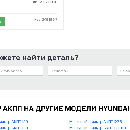
46321-2F000
Код: 249196-7
Ь
ожете найти деталь?
 АКПП НА ДРУГИЕ МОДЕЛИ HYUNDAI
ильтр АКПП I20
Масляный фильтр АКПП IX55
ильтр АКПП I30
Масляный фильтр АКПП Lantra