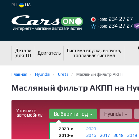
RU
UA
234 27 27
(095)
234 27 27
(068)
Детали
Система впуска, выпуска,
Двигатель
для ТО
топливная система
Главная
Hyundai
Creta
Масляный фильтр АКПП
Масляный фильтр АКПП на Hyun
Уточните
Выберите год
Hyundai
автомобиль:
2020-е
2020
2010-е
2016
2017
2018
2019