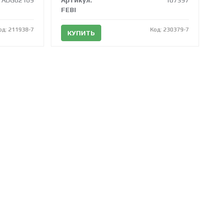
ADG02169
Артикул:
107397
FEBI
од: 211938-7
Код: 230379-7
КУПИТЬ