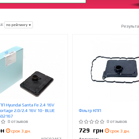
а:
по рейтингу
Результ
ПП Hyundai Santa Fe 2.4 16V
ortage 2.0/2.4 16V 10- BLUE
Фiльтр КПП
G02167
0 отзывов
0 отзывов
рн
729
грн
срок 3 дн.
срок 3 дн.