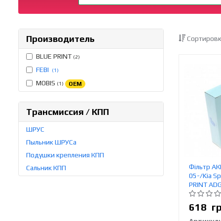
Производитель
Сортировк
BLUE PRINT
(2)
FEBI
(1)
MOBIS
OEM
(1)
Трансмиссия / КПП
ШРУС
Пыльник ШРУСа
Подушки крепления КПП
Фільтр АК
Сальник КПП
05-/Kia Sp
PRINT AD
618
г