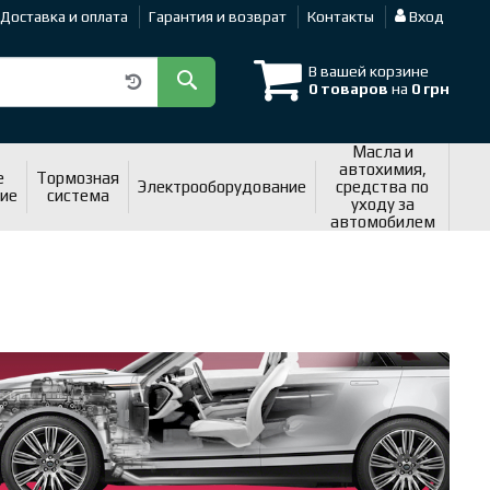
Доставка и оплата
Гарантия и возврат
Контакты
Вход
В вашей корзине
0 товаров
на
0 грн
Масла и
автохимия,
е
Тормозная
Электрооборудование
средства по
ие
система
уходу за
автомобилем