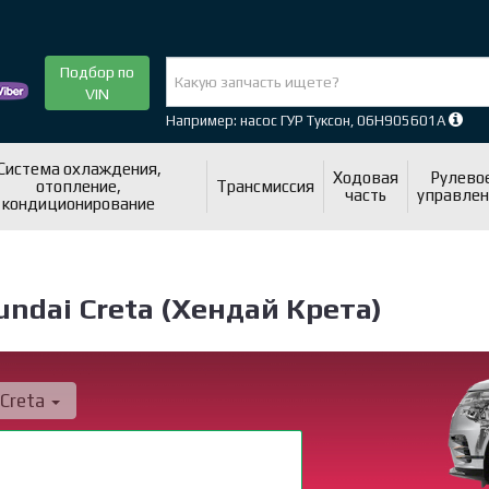
Подбор по
VIN
Например: насос ГУР Туксон, 06H905601A
Система охлаждения,
Ходовая
Рулево
отопление,
Трансмиссия
часть
управлен
кондиционирование
dai Creta (Хендай Крета)
Creta