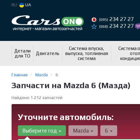
RU
UA
234 27 27
(095)
234 27 27
(068)
Система впуска,
Система 
Детали
Двигатель
выпуска, топливная
отоп
для ТО
система
кондици
Главная
Mazda
6
Запчасти на Mazda 6 (Мазда)
Найдено 1 212 запчастей
Уточните автомобиль:
Выберите год
Mazda
6