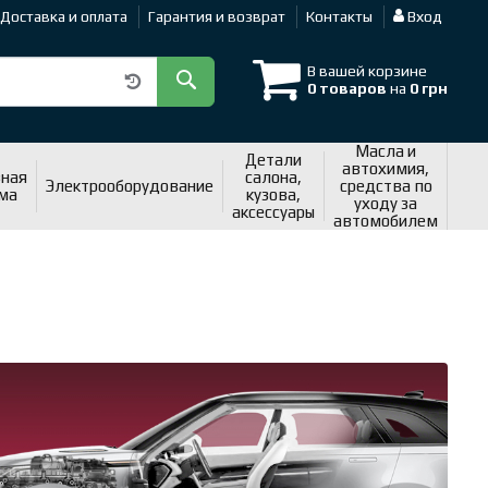
Доставка и оплата
Гарантия и возврат
Контакты
Вход
В вашей корзине
0 товаров
на
0 грн
Масла и
Детали
автохимия,
ная
салона,
Электрооборудование
средства по
ма
кузова,
уходу за
аксессуары
автомобилем