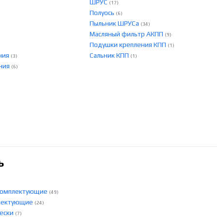
ШРУС
(17)
Полуось
(6)
Пыльник ШРУСа
(34)
Масляный фильтр АКПП
(9)
Подушки крепления КПП
(1)
ния
Сальник КПП
(3)
(1)
ения
(6)
ь
 комплектующие
(49)
плектующие
(24)
вески
(7)