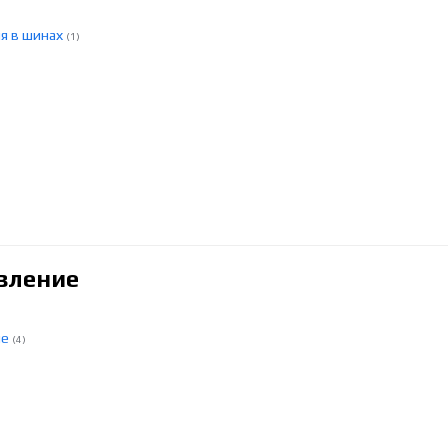
ля в шинах
(1)
вление
ие
(4)