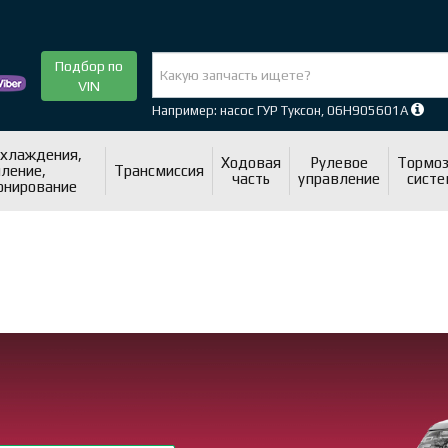
Подбор по
VIN
Например: насос ГУР Туксон, 06H905601A
охлаждения,
Ходовая
Рулевое
Тормоз
ление,
Трансмиссия
часть
управление
систе
онирование