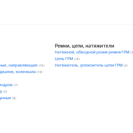
Ремни, цепи, натяжители
Натяжной, обводной ролик ремня ГРМ
(
Цепь ГРМ
(14)
скные, направляющие
Натяжитель, успокоитель цепи ГРМ
(14)
(2)
едвалов, коленвала
(18)
линдров
(7)
ер
(2)
тунные
(4)