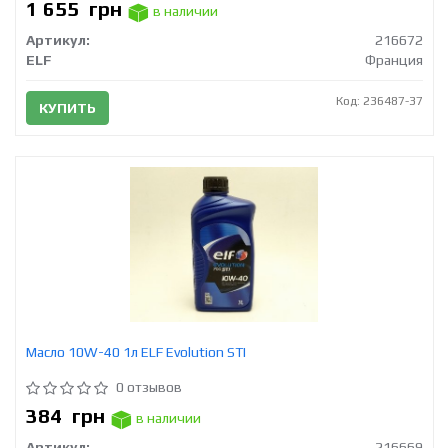
1 655
грн
в наличии
Артикул:
216672
ELF
Франция
Код: 236487-37
КУПИТЬ
Масло 10W-40 1л ELF Evolution STI
0 отзывов
384
грн
в наличии
Артикул:
216669