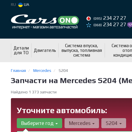
RU
UA
234 27 27
(095)
234 27 27
(068)
Система впуска,
Система 
Детали
Двигатель
выпуска, топливная
отоп
для ТО
система
кондици
Главная
Mercedes
S204
Запчасти на Mercedes S204 (М
Найдено 1 373 запчасти
Уточните автомобиль:
Выберите год
Mercedes
S204