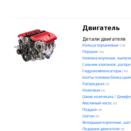
Двигатель
Детали двигателя
Кольца поршневые
(10)
Поршня
(16)
Клапана впускные, выпу
Сальник клапанов, распр
Гидрокомпенсаторы
(14)
Болты головки блока ци
Распредвал
(2)
Коленвал
(5)
Шкив коленвала / Демф
Масляный насос
(5)
Поддон
(4)
Шатун
(6)
Вкладыши коренные, ша
Подушки двигателя
(9)