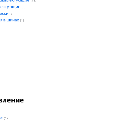
 комплектующие
(18)
плектующие
(6)
вески
(5)
ля в шинах
(1)
вление
ие
(1)