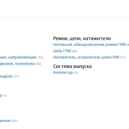
Ремни, цепи, натяжители
Натяжной, обводной ролик ремня ГРМ
(
Цепь ГРМ
(45)
скные, направляющие
Натяжитель, успокоитель цепи ГРМ
(13)
(11)
едвалов, коленвала
(26)
Система выпуска
Коллектор
(3)
линдров
(11)
ер
(1)
тунные
(22)