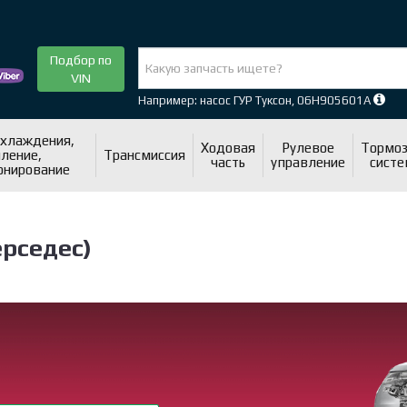
Подбор по
VIN
Например: насос ГУР Туксон, 06H905601A
охлаждения,
Ходовая
Рулевое
Тормоз
ление,
Трансмиссия
часть
управление
систе
онирование
ерседес)