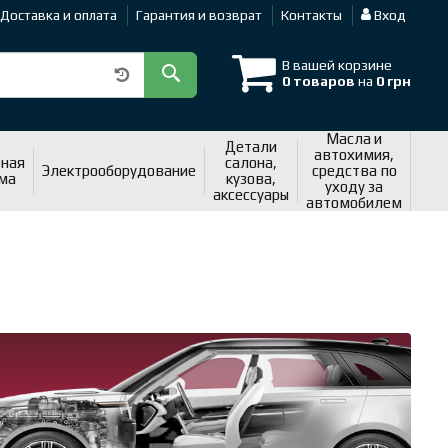
Доставка и оплата
Гарантия и возврат
Контакты
Вход
В вашей корзине
0 товаров
на
0 грн
Масла и
Детали
автохимия,
ная
салона,
Электрооборудование
средства по
ма
кузова,
уходу за
аксессуары
автомобилем