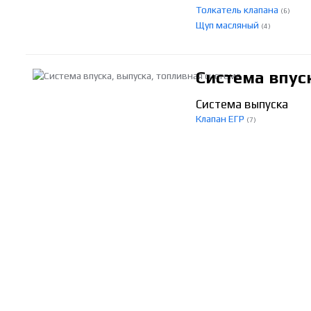
Толкатель клапана
(6)
Щуп масляный
(4)
Система впус
Система выпуска
Клапан ЕГР
(7)