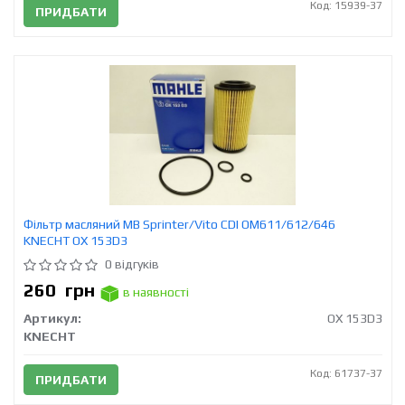
Код: 15939-37
ПРИДБАТИ
Фільтр масляний MB Sprinter/Vito CDI OM611/612/646
KNECHT OX 153D3
0 відгуків
260
грн
в наявності
Артикул:
OX 153D3
KNECHT
Код: 61737-37
ПРИДБАТИ