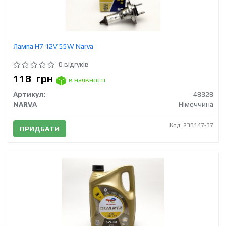
Лампа H7 12V 55W Narva
0 відгуків
118
грн
в наявності
Артикул:
48328
NARVA
Німеччина
Код: 238147-37
ПРИДБАТИ