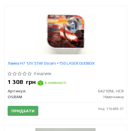
Лампа H7 12V 55W Osram +150 LASER DUOBOX
0 відгуків
1 308
грн
в наявності
Артикул:
64210NL-HCB
OSRAM
Німеччина
Код: 116488-37
ПРИДБАТИ