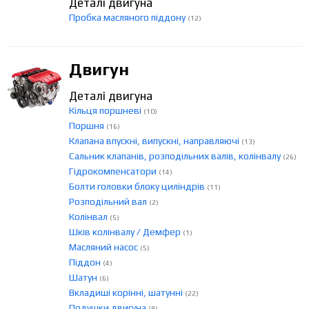
Деталі двигуна
Пробка масляного піддону
(12)
Двигун
Деталі двигуна
Кільця поршневі
(10)
Поршня
(16)
Клапана впускні, випускні, направляючі
(13)
Сальник клапанів, розподільних валів, колінвалу
(26)
Гідрокомпенсатори
(14)
Болти головки блоку циліндрів
(11)
Розподільний вал
(2)
Колінвал
(5)
Шків колінвалу / Демфер
(1)
Масляний насос
(5)
Піддон
(4)
Шатун
(6)
Вкладиші корінні, шатунні
(22)
Подушки двигуна
(9)