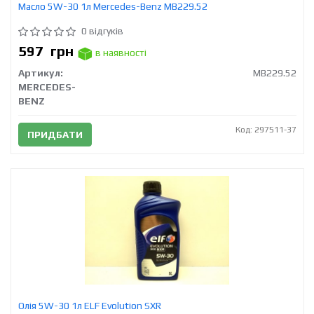
Масло 5W-30 1л Mercedes-Benz MB229.52
0 відгуків
597
грн
в наявності
Артикул:
MB229.52
MERCEDES-
BENZ
Код: 297511-37
ПРИДБАТИ
Олія 5W-30 1л ELF Evolution SXR