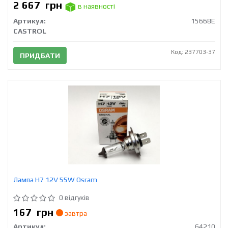
2 667
грн
в наявності
Артикул:
15668E
CASTROL
Код: 237703-37
ПРИДБАТИ
Лампа H7 12V 55W Osram
0 відгуків
167
грн
завтра
Артикул:
64210