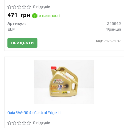
0 відгуків
471
грн
в наявності
Артикул:
216642
ELF
Франція
Код: 237528-37
ПРИДБАТИ
Олія 5W-30 4л Castrol Edge LL
0 відгуків