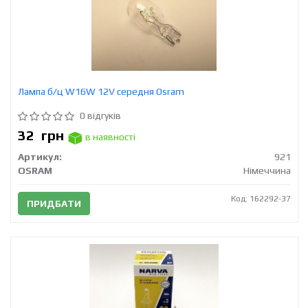
Лампа б/ц W16W 12V середня Osram
0 відгуків
32
грн
в наявності
Артикул:
921
OSRAM
Німеччина
Код: 162292-37
ПРИДБАТИ