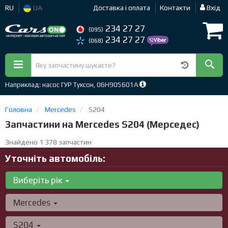
RU
UA
Доставка і оплата
Контакти
Вхід
234 27 27
(095)
234 27 27
(068)
Наприклад: насос ГУР Туксон, 06H905601A
Головна
Mercedes
S204
Запчастини на Mercedes S204 (Мерседес)
Знайдено 1 378 запчастин
Уточніть автомобіль:
Виберіть рік
Mercedes
S204