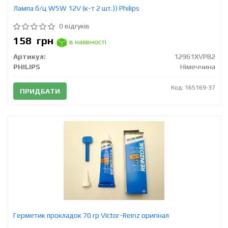
Лампа б/ц W5W 12V (к-т 2 шт.)) Philips
0 відгуків
158
грн
в наявності
Артикул:
12961XVPB2
PHILIPS
Німеччина
Код: 165169-37
ПРИДБАТИ
Герметик прокладок 70 гр Victor-Reinz оригінал