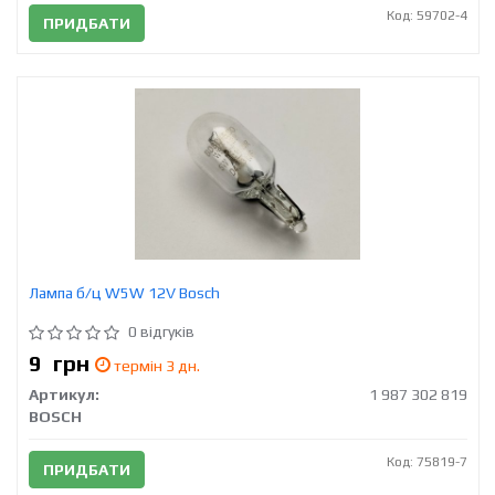
Код: 59702-4
ПРИДБАТИ
Лампа б/ц W5W 12V Bosch
0 відгуків
9
грн
термін 3 дн.
Артикул:
1 987 302 819
BOSCH
Код: 75819-7
ПРИДБАТИ