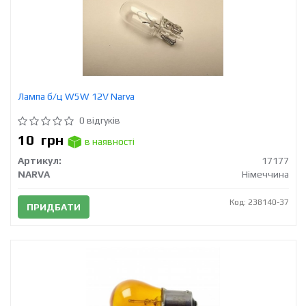
Лампа б/ц W5W 12V Narva
0 відгуків
10
грн
в наявності
Артикул:
17177
NARVA
Німеччина
Код: 238140-37
ПРИДБАТИ