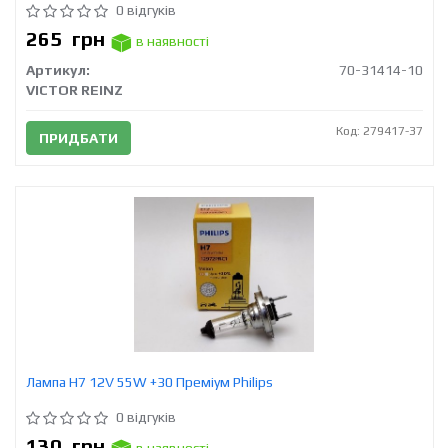
0 відгуків
265
грн
в наявності
Артикул:
70-31414-10
VICTOR REINZ
Код: 279417-37
ПРИДБАТИ
Лампа H7 12V 55W +30 Преміум Philips
0 відгуків
130
грн
в наявності