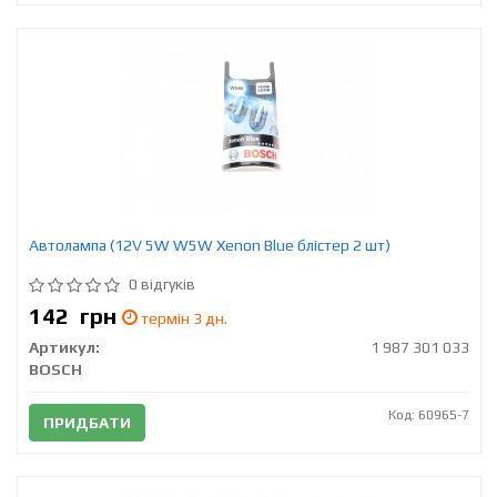
Автолампа (12V 5W W5W Xenon Blue блістер 2 шт)
0 відгуків
142
грн
термін 3 дн.
Артикул:
1 987 301 033
BOSCH
Код: 60965-7
ПРИДБАТИ