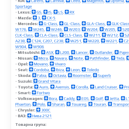
-
KIA:
Carens
,
Carnival
,
Ceed
,
Magentis
,
Optima
,
Sportage
-
Lexus:
GS
,
IS
,
LS
,
RX
-
Mazda:
3
,
CX-5
-
Mercedes:
G-Class
,
GL-Class
,
GLA-Class
,
GLK-Clas
W176
,
W245
,
W246
,
W203
,
W204
,
W205
,
S2
CLK-Class
,
CLA-Class
,
CLS-Class
,
W211
,
W212
,
S2
A238
,
C124, C207, C238
,
W251
,
W220
,
W221
,
C2
W904
,
W906
-
Mitsubishi:
ASX
,
L200
,
Lancer
,
Outlander
,
Pajer
-
Nissan:
Micra
,
Navara
,
Note
,
Pathfinder
,
Tiida
,
-
Opel:
Movano
,
Vivaro
-
Seat:
Cordoba
,
Ibiza
,
Leon
,
Toledo
-
Skoda:
Fabia
,
Octavia
,
Roomster
,
Superb
-
Suzuki:
Grand Vitara
-
Toyota:
Auris
,
Avensis
,
Corolla
,
Land Cruiser
,
Pr
-
Smart:
Fortwo
-
Volkswagen:
Bora
,
Caddy
,
EOS
,
Golf
,
Jetta
,
L
Phaeton
,
Polo
,
Sharan
,
Touareg
,
Touran
,
Transpor
-
Chrysler:
300C
-
ВАЗ:
Нива 2121
Товарна група: