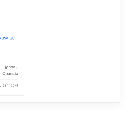
y 0W-30
102794
Франція
: 324480-4