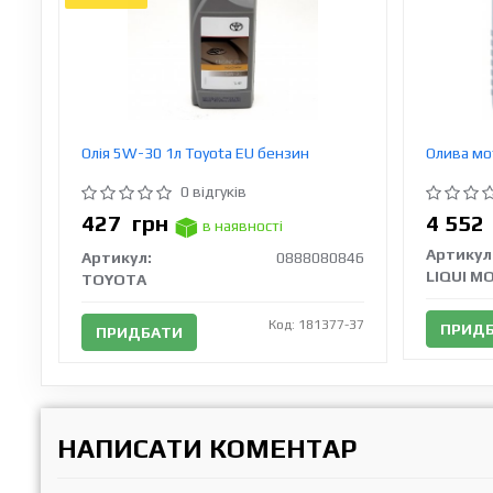
Олія 5W-30 1л Toyota EU бензин
Олива мо
0 відгуків
427
грн
4 55
в наявності
Артикул
Артикул:
0888080846
LIQUI M
TOYOTA
Код: 181377-37
ПРИД
ПРИДБАТИ
НАПИСАТИ КОМЕНТАР