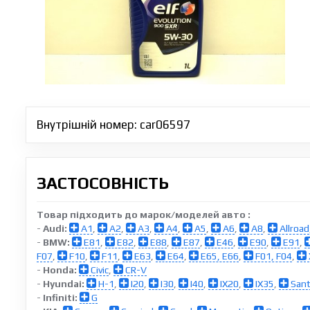
Внутрішній номер: car06597
ЗАСТОСОВНІСТЬ
Товар підходить до марок/моделей авто :
-
Audi:
A1
,
A2
,
A3
,
A4
,
A5
,
A6
,
A8
,
Allroad
-
BMW:
E81
,
E82
,
E88
,
E87
,
E46
,
E90
,
E91
,
F07
,
F10
,
F11
,
E63
,
E64
,
E65, E66
,
F01, F04
,
-
Honda:
Civic
,
CR-V
-
Hyundai:
H-1
,
I20
,
I30
,
I40
,
IX20
,
IX35
,
Sant
-
Infiniti:
G