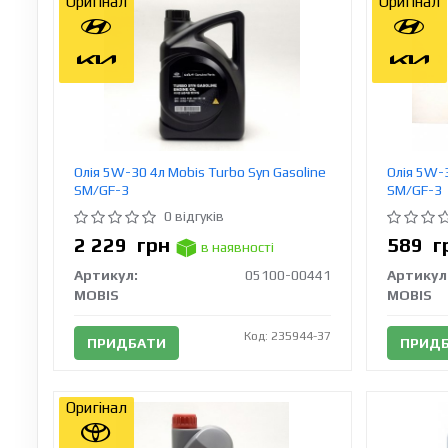
Оригінал
Оригінал
Олія 5W-30 4л Mobis Turbo Syn Gasoline
Олія 5W-3
SM/GF-3
SM/GF-3
0 відгуків
2 229
грн
589
г
в наявності
Артикул:
05100-00441
Артикул
MOBIS
MOBIS
Код: 235944-37
ПРИДБАТИ
ПРИД
Оригінал