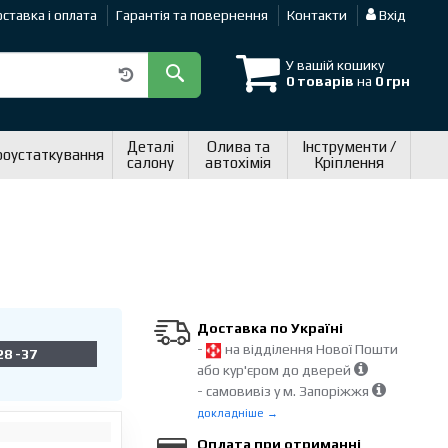
ставка і оплата
Гарантія та повернення
Контакти
Вхід
У вашій кошику
0 товарів
на
0 грн
Деталі
Олива та
Інструменти /
роустаткування
салону
автохімія
Кріплення
Доставка по Україні
-
на відділення Нової Пошти
28 -37
або кур'єром до дверей
- самовивіз у м. Запоріжжя
докладніше →
Оплата при отриманні