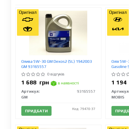
Оригінал
Оригінал
Олива 5W-30 GM Dexos2 (5L) 1942003
Олія 5W-3
GM 93165557
Gasoline 
0 відгуків
1 688
грн
1 19
в наявності
Артикул:
93165557
Артикул
GM
MOBIS
Код: 79470-37
ПРИДБАТИ
ПРИД