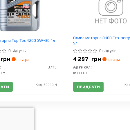
Олива моторна 8100 Eco-nerg
торна Top Tec 4200 5W-30 4л
5л
0 відгуків
0 відгуків
2
грн
4 297
грн
завтра
завтра
:
3715
Артикул:
OLY
MOTUL
Код: 89210-4
Код
БАТИ
ПРИДБАТИ