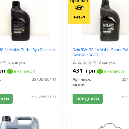
Оригінал
0 1л Mobis Turbo Syn Gasoline
Олія 5W-30 1л Mobis Super Ext
Gasoline SL/GF-3
0 відгуків
0 відгуків
рн
431
грн
в наявності
в наявності
:
05100-00141
Артикул:
051
MOBIS
Код: 235943-37
Код:
БАТИ
ПРИДБАТИ