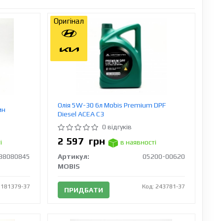
Оригінал
Олія 5W-30 6л Mobis Premium DPF
ин
Diesel ACEA C3
0 відгуків
2 597
грн
і
в наявності
88080845
Артикул:
05200-00620
MOBIS
 181379-37
Код: 243781-37
ПРИДБАТИ