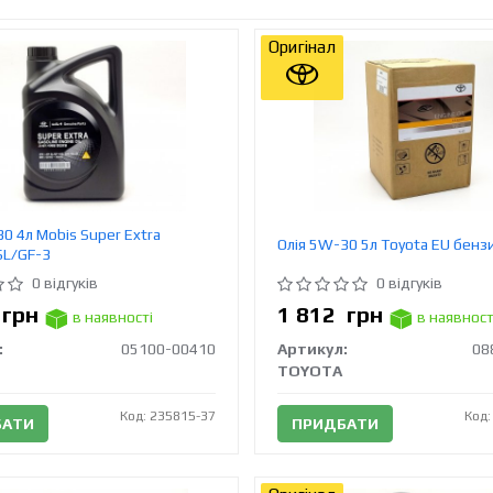
Оригінал
0 4л Mobis Super Extra
Олія 5W-30 5л Toyota EU бенз
SL/GF-3
0 відгуків
0 відгуків
4
грн
1 812
грн
в наявності
в наявност
:
05100-00410
Артикул:
08
TOYOTA
Код: 235815-37
Код:
БАТИ
ПРИДБАТИ