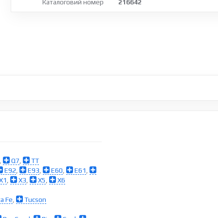
Каталоговий номер
216642
,
Q7
,
TT
E92
,
E93
,
E60
,
E61
,
X1
,
X3
,
X5
,
X6
a Fe
,
Tucson