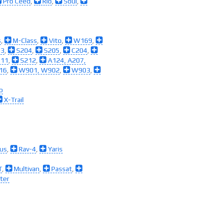
Pro Ceed
,
Rio
,
Soul
,
s
,
M-Class
,
Vito
,
W169
,
03
,
S204
,
S205
,
C204
,
11
,
S212
,
A124, A207,
16
,
W901, W902
,
W903
,
o
X-Trail
ius
,
Rav-4
,
Yaris
T
,
Multivan
,
Passat
,
ter