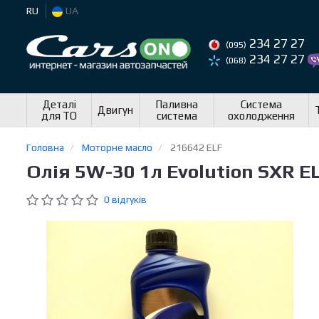
RU
UA
234 27 27
(095)
234 27 27
(068)
Деталі
Паливна
Система
Двигун
для ТО
система
охолодження
Головна
Моторне масло
216642 ELF
Олія 5W-30 1л Evolution SXR E
0 відгуків