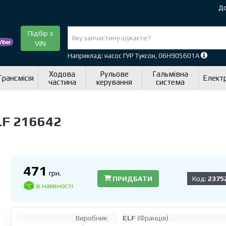
До
Підбір з
VIN
Наприклад: насос ГУР Туксон, 06H905601A
Ходова
Рульове
Гальмівна
Трансмісія
Елект
частина
керування
система
LF 216642
471
грн.
ПРИДБАТИ
Код:
2375
в наявності
Виробник
ELF
(Франція)