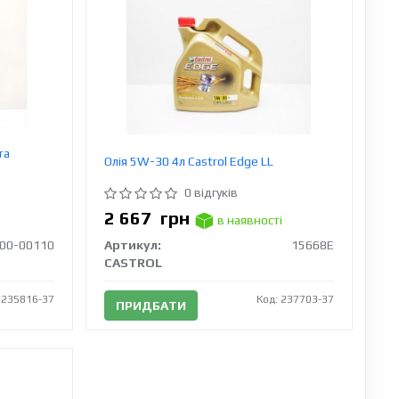
ra
Олія 5W-30 4л Castrol Edge LL
0 відгуків
2 667
грн
в наявності
00-00110
Артикул:
15668E
CASTROL
 235816-37
Код: 237703-37
ПРИДБАТИ