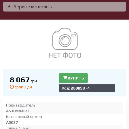
Выберите модель
8 067
КУПИТЬ
грн.
срок 3 дн.
Код:
269898 -4
Производитель
AS
(Польша)
Каталожный номер
A5027
Длина 1 [мм]