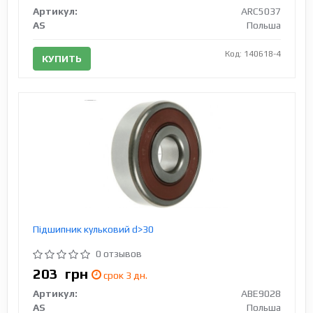
Артикул:
ARC5037
AS
Польша
Код: 140618-4
КУПИТЬ
Підшипник кульковий d>30
0 отзывов
203
грн
срок 3 дн.
Артикул:
ABE9028
AS
Польша