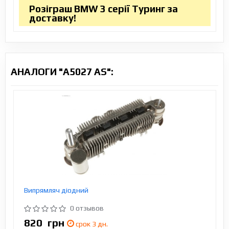
Розіграш BMW 3 серії Туринг за
доставку!
АНАЛОГИ "A5027 AS":
Випрямляч діодний
0 отзывов
820
грн
срок 3 дн.