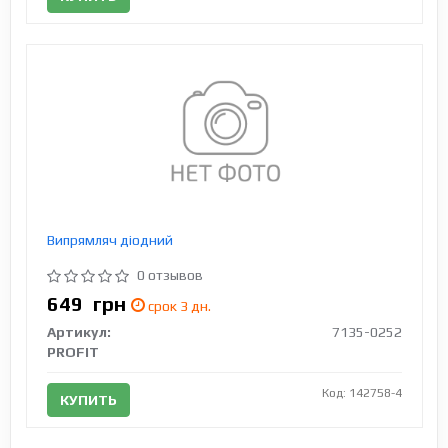
Випрямляч діодний
0 отзывов
649
грн
срок 3 дн.
Артикул:
7135-0252
PROFIT
Код: 142758-4
КУПИТЬ