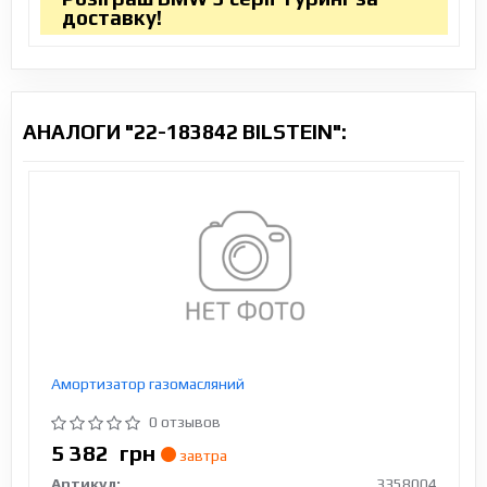
доставку!
АНАЛОГИ "22-183842 BILSTEIN":
Амортизатор газомасляний
0 отзывов
5 382
грн
завтра
Артикул:
3358004