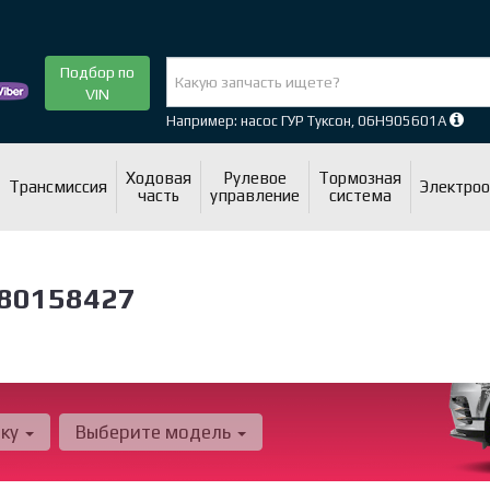
Подбор по
VIN
Например: насос ГУР Туксон, 06H905601A
Ходовая
Рулевое
Тормозная
Трансмиссия
Электро
часть
управление
система
280158427
рку
Выберите модель