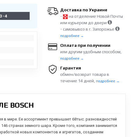
Доставка по Украине
0 -4
-
на отделение Новой Почты
или курьером до двери
- самовывоз в г. Запорожье
подробнее →
Оплата при получении
или другим удобным способом,
подробнее →
Гарантия
обмен/возврат товара в
течение 14 дней,
подробнее →
ЛЕ BOSCH
ия в мире. Ее ассортимент превышает 68тыс. разновидностей
в 146 странах земного шара. Кроме того, компания занимается
зработкой новых компонентов и агрегатов,
созданием