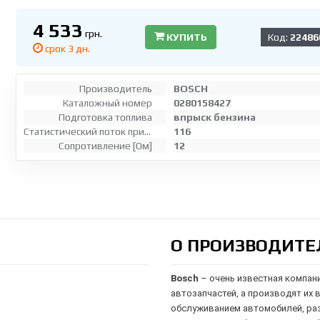
4 533
грн.
КУПИТЬ
Код:
22486
срок 3 дн.
Производитель
BOSCH
Каталожный номер
0280158427
Подготовка топлива
впрыск бензина
Статистический поток при 3 бар, средний н-Гептан [г/мин.]
116
Сопротивление [Ом]
12
О ПРОИЗВОДИТЕ
Bosch
– очень известная компан
автозапчастей, а производят их 
обслуживанием автомобилей,
ра