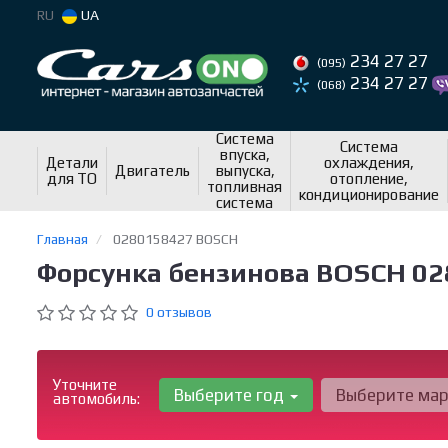
RU
UA
234 27 27
(095)
234 27 27
(068)
Система
Система
впуска,
Детали
охлаждения,
Двигатель
выпуска,
для ТО
отопление,
топливная
кондиционирование
система
Главная
0280158427 BOSCH
Форсунка бензинова BOSCH 0
0 отзывов
Уточните
Выберите год
Выберите ма
автомобиль: