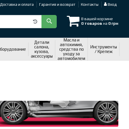
Доставка и оплата
Гарантия и возврат
Контакты
Вход
В вашей корзине
0 товаров
на
0 грн
Масла и
Детали
автохимия,
салона,
Инструменты
оборудование
средства по
кузова,
/ Крепеж
уходу за
аксессуары
автомобилем