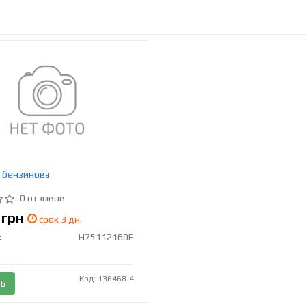
 бензинова
0 отзывов
9
грн
срок 3 дн.
:
H75112160E
Код: 136468-4
Ь