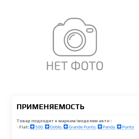
ПРИМЕНЯЕМОСТЬ
Товар подходит к маркам/моделям авто :
-
Fiat:
500
,
Doblo
,
Grande Punto
,
Panda
,
Punto