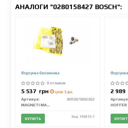
АНАЛОГИ "0280158427 BOSCH":
Форсунка бензинова
Форсунка
0 отзывов
5 537
грн
2 98
срок 3 дн.
Артикул:
805001800302
Артикул
MAGNETI MARELLI
HOFFER
Код: 199615-7
КУПИТЬ
КУПИТ