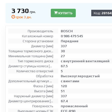
3 730
грн.
КУПИТЬ
Код:
28164
срок 3 дн.
Производитель
BOSCH
Каталожный номер
0 986 479 545
Сторона установки
Передние
Диаметр [мм]
337
Толщина тормозного диска (мм)
30
Минимальная толщина [мм]
27
Тип тормозного диска
с внутренней вентиляцией
Диаметр ступицы колеса [мм]
67.5
Количество отверстий
5
Обработка
Высокоуглеродистый
Дополнительный артикул / дополнительная информация 2
с винтами
Фаска 2 [мм]
120
Высота [мм]
51
Наружный диаметр [мм]
337
Диаметр центрирования [мм]
67.4
Поверхность
промасленный
Выполняет нормы ЕЭК
ECE-R90