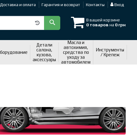
Доставка и оплата
Гарантия и возврат
Контакты
Вход
В вашей корзине
0 товаров
на
0 грн
Масла и
Детали
автохимия,
салона,
Инструменты
оборудование
средства по
кузова,
/ Крепеж
уходу за
аксессуары
автомобилем