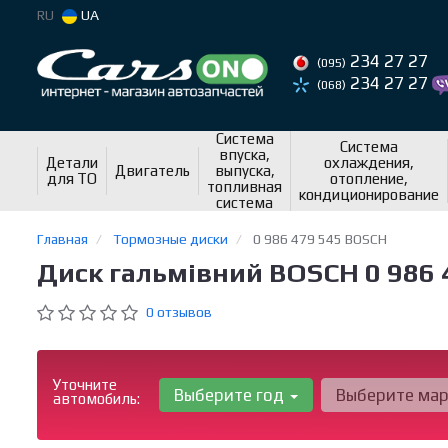
RU
UA
234 27 27
(095)
234 27 27
(068)
Система
Система
впуска,
Детали
охлаждения,
Двигатель
выпуска,
для ТО
отопление,
топливная
кондиционирование
система
Главная
Тормозные диски
0 986 479 545 BOSCH
Диск гальмівний BOSCH 0 986 
0 отзывов
Уточните
Выберите год
Выберите ма
автомобиль: