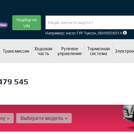
Подбор по
VIN
Например: насос ГУР Туксон, 06H905601A
Ходовая
Рулевое
Тормозная
Трансмиссия
Электро
часть
управление
система
479 545
рку
Выберите модель