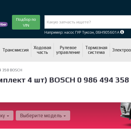
Подбор по
VIN
Например: насос ГУР Туксон, 06H905601A
Ходовая
Рулевое
Тормозная
Трансмиссия
Электро
часть
управление
система
4 358 BOSCH
мплект 4 шт) BOSCH 0 986 494 358
рку
Выберите модель