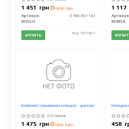
1 451
грн
1 11
срок 3 дн.
Артикул:
0 986 461 142
Артикул
BOSCH
REMSA
Код: 107749-7
КУПИТЬ
КУПИТ
Комплект гальмівних колодок - дискові
Колодки г
0 отзывов
1 475
грн
458
г
срок 3 дн.