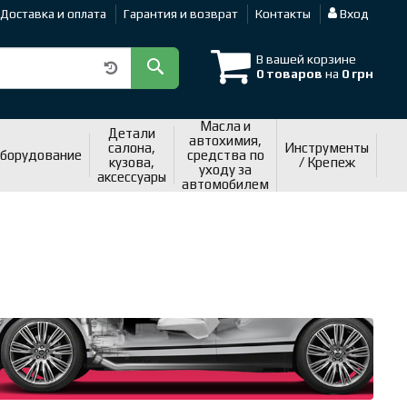
Доставка и оплата
Гарантия и возврат
Контакты
Вход
В вашей корзине
0 товаров
на
0 грн
Масла и
Детали
автохимия,
салона,
Инструменты
оборудование
средства по
кузова,
/ Крепеж
уходу за
аксессуары
автомобилем