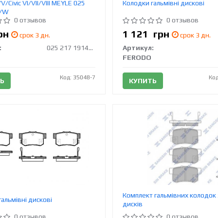
V/Civic VI/VII/VIII MEYLE 025
Колодки гальмівні дискові
4/W
0 отзывов
0 отзывов
рн
1 121
грн
срок 3 дн.
срок 3 дн.
:
025 217 1914/W
Артикул:
FERODO
Код: 35048-7
Код
Ь
КУПИТЬ
Комплект гальмівних колодок 
альмівні дискові
дисків
0 отзывов
0 отзывов