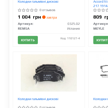
Колодки гальмівні дискові
Accord IV/
217 191
0 отзывов
1 004
грн
809
г
завтра
Артикул:
0325.02
Артикул
REMSA
Испания
MEYLE
Код: 110127-4
КУПИТЬ
КУПИТ
Колодки гальмівні дискові
Колодки г
0 отзывов