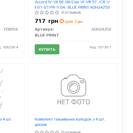
Accord IV-VII 90-08/Civic VI-VIII 97-/CR-V
II 01-07/FR-V 04- BLUE PRINT ADH24250
0 отзывов
717
грн
срок 3 дн.
FDB956
Артикул:
ADH24250
BLUE PRINT
: 108238-4
Код: 10730-7
КУПИТЬ
з 4 шт.
Комплект гальмівних колодок з 4 шт.
дисків
0 отзывов