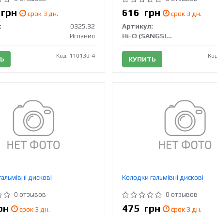
7
грн
616
грн
срок 3 дн.
срок 3 дн.
:
0325.32
Артикул:
Испания
Hi-Q (SANGSIN)
Код: 110130-4
Код
Ь
КУПИТЬ
альмівні дискові
Колодки гальмівні дискові
0 отзывов
0 отзывов
рн
475
грн
срок 3 дн.
срок 3 дн.