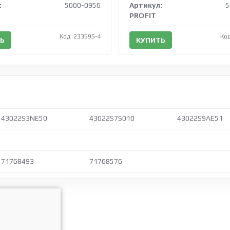
:
5000-0956
Артикул:
5
PROFIT
Код: 233595-4
Код
Ь
КУПИТЬ
43022S3NE50
43022S7S010
43022S9AE51
71768493
71768576