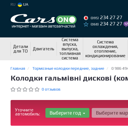
RU
UA
234 27 27
(095)
234 27 27
(068)
Система
Система
впуска,
Детали
охлаждения,
Двигатель
выпуска,
для ТО
отопление,
топливная
кондиционирование
система
Главная
Тормозные колодки передние, задние
0 986 49
Колодки гальмівні дискові (ко
0 отзывов
Уточните
Выберите год
Выберите ма
автомобиль: