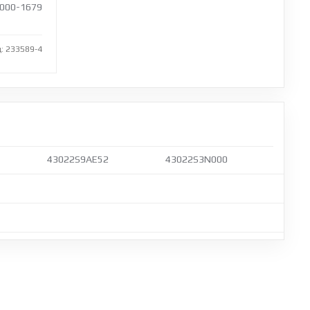
000-1679
: 233589-4
43022S9AE52
43022S3N000