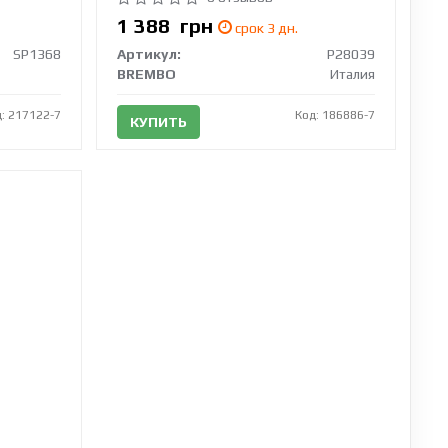
1 388
грн
срок 3 дн.
SP1368
Артикул:
P28039
BREMBO
Италия
: 217122-7
Код: 186886-7
КУПИТЬ