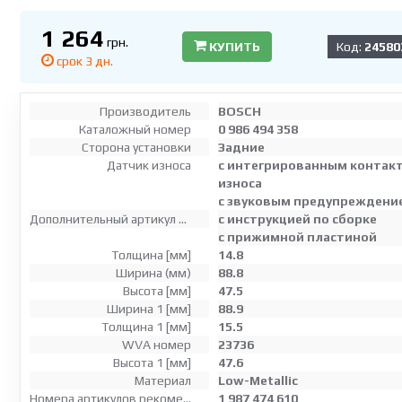
1 264
грн.
КУПИТЬ
Код:
24580
срок 3 дн.
Производитель
BOSCH
Каталожный номер
0 986 494 358
Сторона установки
Задние
Датчик износа
с интегрированным контак
износа
с звуковым предупреждени
Дополнительный артикул / дополнительная информация 2
с инструкцией по сборке
с прижимной пластиной
Толщина [мм]
14.8
Ширина (мм)
88.8
Высота [мм]
47.5
Ширина 1 [мм]
88.9
Толщина 1 [мм]
15.5
WVA номер
23736
Высота 1 [мм]
47.6
Материал
Low-Metallic
Номера артикулов рекомендуемых комплектующих
1 987 474 610