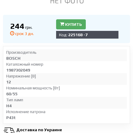
244
КУПИТЬ
грн.
срок 3 дн.
Код:
225168 -7
Производитель
BOSCH
Каталожный номер
1987302049
Напряжение [В]
12
Номинальная мощность [Вт]
60/55
Тип ламп
H4
Исполнение патрона
P43t
Доставка по Украине