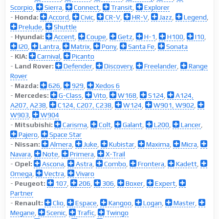
Scorpio
,
Sierra
,
Connect
,
Transit
,
Explorer
-
Honda:
Accord
,
Civic
,
CR-V
,
HR-V
,
Jazz
,
Legend
,
Prelude
,
Shuttle
-
Hyundai:
Accent
,
Coupe
,
Getz
,
H-1
,
H100
,
I10
,
I20
,
Lantra
,
Matrix
,
Pony
,
Santa Fe
,
Sonata
-
KIA:
Carnival
,
Picanto
-
Land Rover:
Defender
,
Discovery
,
Freelander
,
Range
Rover
-
Mazda:
626
,
929
,
Xedos 6
-
Mercedes:
G-Class
,
Vito
,
W168
,
S124
,
A124,
A207, A238
,
C124, C207, C238
,
W124
,
W901, W902
,
W903
,
W904
-
Mitsubishi:
Carisma
,
Colt
,
Galant
,
L200
,
Lancer
,
Pajero
,
Space Star
-
Nissan:
Almera
,
Juke
,
Kubistar
,
Maxima
,
Micra
,
Navara
,
Note
,
Primera
,
X-Trail
-
Opel:
Ascona
,
Astra
,
Combo
,
Frontera
,
Kadett
,
Omega
,
Vectra
,
Vivaro
-
Peugeot:
107
,
206
,
306
,
Boxer
,
Expert
,
Partner
-
Renault:
Clio
,
Espace
,
Kangoo
,
Logan
,
Master
,
Megane
,
Scenic
,
Trafic
,
Twingo