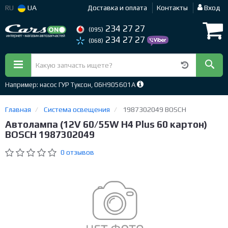
RU
UA
Доставка и оплата
Контакты
Вход
234 27 27
(095)
234 27 27
(068)
Например: насос ГУР Туксон, 06H905601A
Главная
Система освещения
1987302049 BOSCH
Автолампа (12V 60/55W H4 Plus 60 картон)
BOSCH 1987302049
0 отзывов