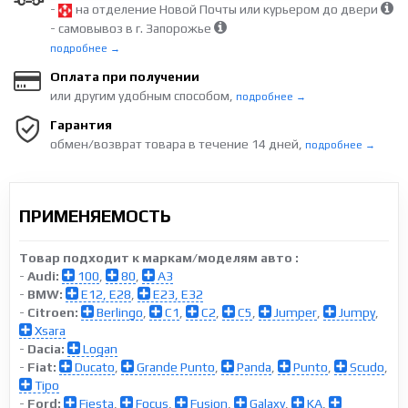
-
на отделение Новой Почты или курьером до двери
- самовывоз в г. Запорожье
подробнее →
Оплата при получении
или другим удобным способом,
подробнее →
Гарантия
обмен/возврат товара в течение 14 дней,
подробнее →
ПРИМЕНЯЕМОСТЬ
Товар подходит к маркам/моделям авто :
-
Audi:
100
,
80
,
A3
-
BMW:
E12, E28
,
E23, E32
-
Citroen:
Berlingo
,
C1
,
C2
,
C5
,
Jumper
,
Jumpy
,
Xsara
-
Dacia:
Logan
-
Fiat:
Ducato
,
Grande Punto
,
Panda
,
Punto
,
Scudo
,
Tipo
-
Ford:
Fiesta
,
Focus
,
Fusion
,
Galaxy
,
KA
,