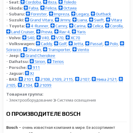
-
Seat:
Cordoba
,
Ibiza
,
Toledo
-
Skoda:
Fabia
,
Felicia
,
Octavia
-
Subaru:
Forester
,
Impreza
,
Legacy
,
Outback
-
Suzuki:
Grand Vitara
,
Jimny
,
Liana
,
Swift
,
Vitara
-
Toyota:
4-Runner
,
Camry
,
Carina
,
Celica
,
Corolla
,
Land Cruiser
,
Previa
,
Rav-4
,
Yaris
-
Volvo:
S40
,
V40
,
V70
,
XC70
-
Volkswagen:
Caddy
,
Golf
,
Jetta
,
Passat
,
Polo
,
Scirocco
,
Sharan
,
Transporter
,
Vento
-
Jeep:
Grand Cherokee
-
Daihatsu:
Sirion
,
Terios
-
Porsche:
911
-
Jaguar:
XJ
-
ВАЗ:
2101
,
2108, 2109, 2115
,
2107
,
Нива 2121
,
2105
,
2104
,
21099
Товарная группа:
- Электрооборудование
Система освещения
О ПРОИЗВОДИТЕЛЕ BOSCH
Bosch
– очень известная компания в мире. Ее ассортимент