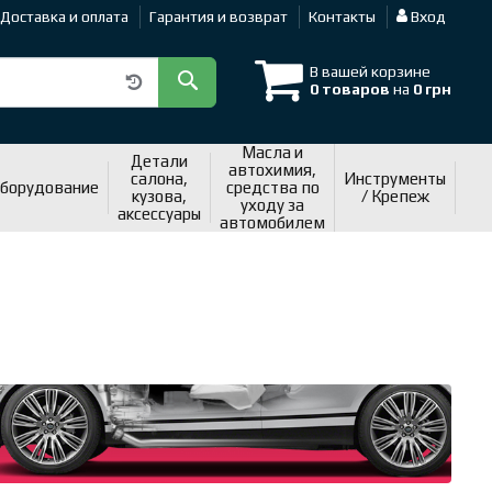
Доставка и оплата
Гарантия и возврат
Контакты
Вход
В вашей корзине
0 товаров
на
0 грн
Масла и
Детали
автохимия,
салона,
Инструменты
оборудование
средства по
кузова,
/ Крепеж
уходу за
аксессуары
автомобилем