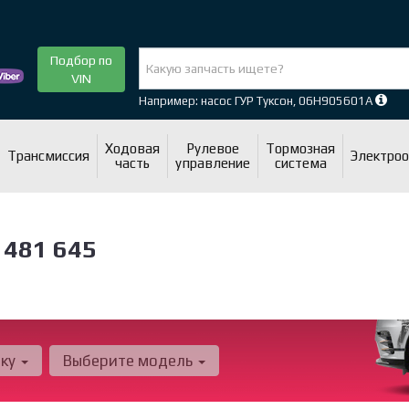
Подбор по
VIN
Например: насос ГУР Туксон, 06H905601A
Ходовая
Рулевое
Тормозная
Трансмиссия
Электро
часть
управление
система
 481 645
рку
Выберите модель