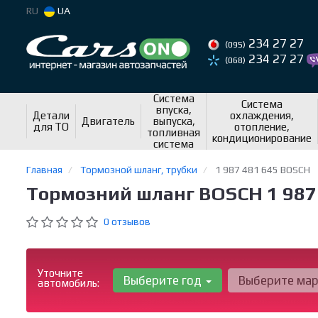
RU
UA
234 27 27
(095)
234 27 27
(068)
Система
Система
впуска,
Детали
охлаждения,
Двигатель
выпуска,
для ТО
отопление,
топливная
кондиционирование
система
Главная
Тормозной шланг, трубки
1 987 481 645 BOSCH
Тормозний шланг BOSCH 1 987
0 отзывов
Уточните
Выберите год
Выберите ма
автомобиль: