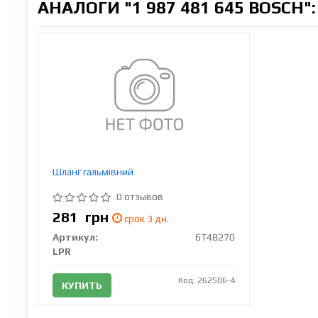
АНАЛОГИ "1 987 481 645 BOSCH":
Шланг гальмівний
0 отзывов
281
грн
срок 3 дн.
Артикул:
6T48270
LPR
Код: 262506-4
КУПИТЬ