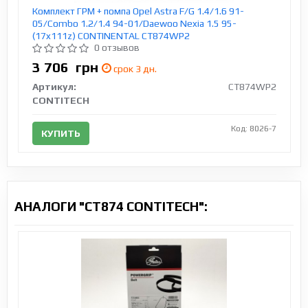
Комплект ГРМ + помпа Opel Astra F/G 1.4/1.6 91-
05/Combo 1.2/1.4 94-01/Daewoo Nexia 1.5 95-
(17x111z) CONTINENTAL CT874WP2
0 отзывов
3 706
грн
срок 3 дн.
Артикул:
CT874WP2
CONTITECH
Код: 8026-7
КУПИТЬ
АНАЛОГИ "CT874 CONTITECH":