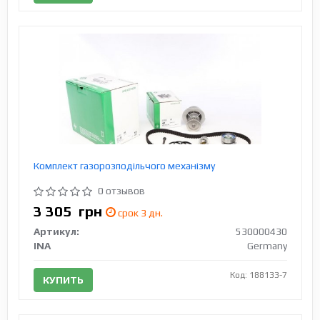
Комплект газорозподільчого механізму
0 отзывов
3 305
грн
срок 3 дн.
Артикул:
530000430
INA
Germany
Код: 188133-7
КУПИТЬ