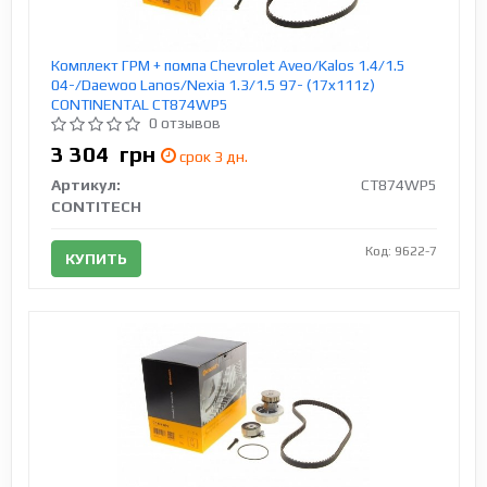
Комплект ГРМ + помпа Chevrolet Aveo/Kalos 1.4/1.5
04-/Daewoo Lanos/Nexia 1.3/1.5 97- (17x111z)
CONTINENTAL CT874WP5
0 отзывов
3 304
грн
срок 3 дн.
Артикул:
CT874WP5
CONTITECH
Код: 9622-7
КУПИТЬ