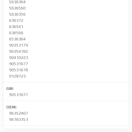
5636364
5636560
5636356
636372
636561
636566
6536364
90353179
90354782
90410223
90531677
90531678
9128723
GM:
90531677
OEM:
96352407
96183353