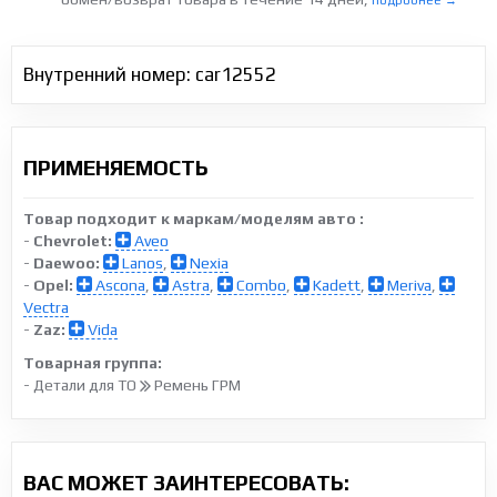
подробнее →
Внутренний номер: car12552
ПРИМЕНЯЕМОСТЬ
Товар подходит к маркам/моделям авто :
-
Chevrolet:
Aveo
-
Daewoo:
Lanos
,
Nexia
-
Opel:
Ascona
,
Astra
,
Combo
,
Kadett
,
Meriva
,
Vectra
-
Zaz:
Vida
Товарная группа:
- Детали для ТО
Ремень ГРМ
ВАС МОЖЕТ ЗАИНТЕРЕСОВАТЬ: