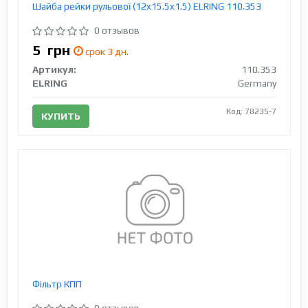
Шайба рейки рульової (12x15.5x1.5) ELRING 110.353
0 отзывов
5
грн
срок 3 дн.
Артикул:
110.353
ELRING
Germany
Код: 78235-7
КУПИТЬ
Фiльтр КПП