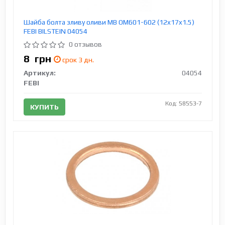
Шайба болта зливу оливи MB OM601-602 (12x17x1.5)
FEBI BILSTEIN 04054
0 отзывов
8
грн
срок 3 дн.
Артикул:
04054
FEBI
Код: 58553-7
КУПИТЬ