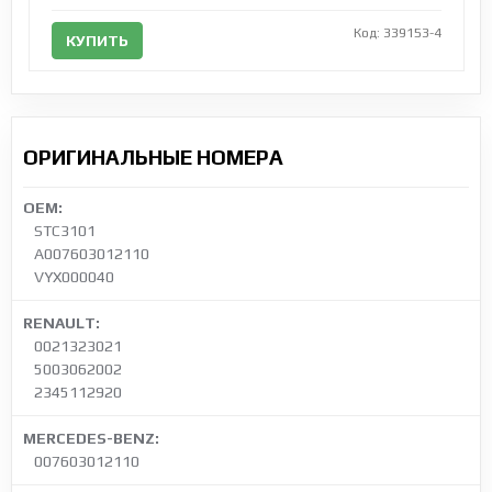
Код: 339153-4
КУПИТЬ
ОРИГИНАЛЬНЫЕ НОМЕРА
OEM:
STC3101
A007603012110
VYX000040
RENAULT:
0021323021
5003062002
2345112920
MERCEDES-BENZ:
007603012110