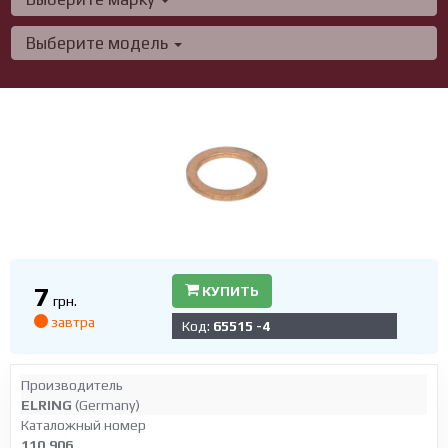
Выберите модель
7
КУПИТЬ
грн.
завтра
Код:
65515 -4
Производитель
ELRING
(Germany)
Каталожный номер
110.906