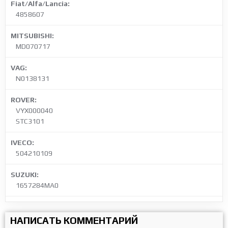
Fiat/Alfa/Lancia:
4858607
MITSUBISHI:
MD070717
VAG:
N0138131
ROVER:
VYX000040
STC3101
IVECO:
504210109
SUZUKI:
1657284MA0
НАПИСАТЬ КОММЕНТАРИЙ