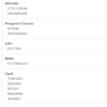
NISSAN:
013511203M
22636N4200
Peugeot/Citroen:
037664
ZD9245800U
DAF:
0331328
BMW:
07119963151
Opel:
11081452
2091049
821227
94033666
3639855