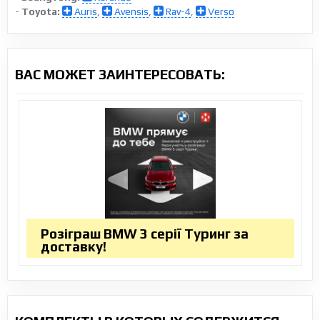
-
Toyota:
Auris
,
Avensis
,
Rav-4
,
Verso
ВАС МОЖЕТ ЗАИНТЕРЕСОВАТЬ:
Розіграш BMW 3 серії Туринг за
доставку!