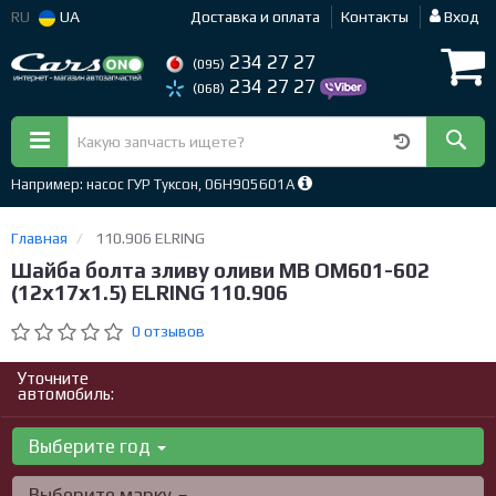
RU
UA
Доставка и оплата
Контакты
Вход
234 27 27
(095)
234 27 27
(068)
Например: насос ГУР Туксон, 06H905601A
Главная
110.906 ELRING
Шайба болта зливу оливи MB OM601-602
(12x17x1.5) ELRING 110.906
0 отзывов
Уточните
автомобиль:
Выберите год
Выберите марку