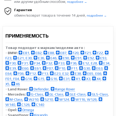
или другим удобным способом,
подробнее →
Гарантия
обмен/возврат товара в течение 14 дней,
подробнее →
ПРИМЕНЯЕМОСТЬ
Товар подходит к маркам/моделям авто :
-
BMW:
E81
,
E82
,
E88
,
E87
,
F20
,
F21
,
F22
,
F23
,
E21, E30
,
E36
,
E46
,
E90
,
E91
,
E92
,
E93
,
F30
,
F31
,
F34
,
F32
,
F33
,
F36
,
E12, E28
,
E34
,
E39
,
E60
,
E61
,
F07
,
F10
,
F11
,
G30
,
E63
,
E64
,
F06
,
F12
,
F13
,
E23, E32
,
E38
,
E65, E66
,
F01, F04
,
G14
,
G15
,
G16
,
E31
,
X1
,
X3
,
X4
,
X5
,
X6
-
Land Rover:
Defender
,
Range Rover
-
Mercedes:
G-Class
,
GL-Class
,
GLE-Class
,
GLS-Class
,
M-Class
,
W210
,
S210
,
W124
,
W116, W126
,
W140
,
C126
,
C140
-
Opel:
Omega
-
SsangYong:
Korando