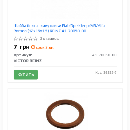
Шайба болта зливу оливи Fiat/Opel/Jeep/MB/Alfa
Romeo (12x16x1.5) REINZ 41-70058-00
0 отзывов
7
грн
срок 3 дн.
Артикул:
41-70058-00
VICTOR REINZ
Код: 36352-7
КУПИТЬ