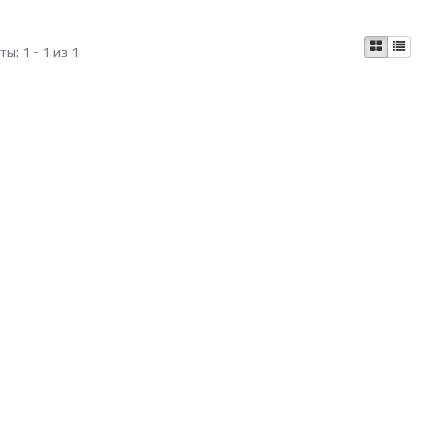
аты:
1 - 1 из 1