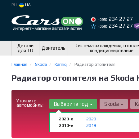
RU
UA
234 27 27
(095)
234 27 27
(068)
Детали
Система охлаждения, отопле
Двигатель
для ТО
кондиционирование
Главная
Skoda
Kamiq
Радиатор отопителя
Радиатор отопителя на Skoda
Уточните
Выберите год
Skoda
K
автомобиль:
2020-е
2020
2010-е
2019