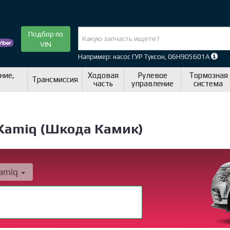
Подбор по
VIN
Например: насос ГУР Туксон, 06H905601A
ние,
Ходовая
Рулевое
Тормозная
Трансмиссия
часть
управление
система
 Kamiq (Шкода Камик)
amiq