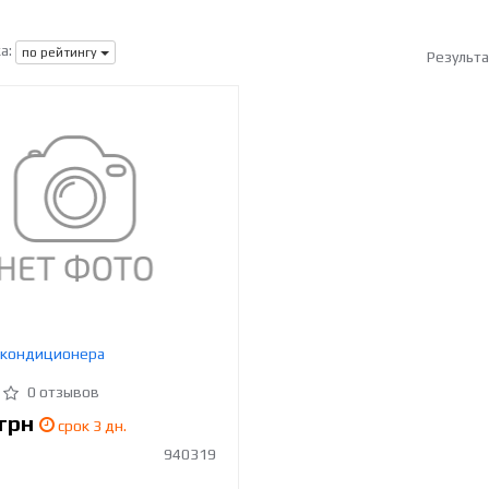
а:
по рейтингу
Результ
 кондиционера
0 отзывов
грн
срок 3 дн.
940319