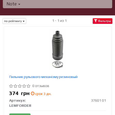
Note
1 - 1 из 1
по рейтингу
Фильтры
Пильник рульового механізму резиновый
0 отзывов
374
грн
срок 3 дн.
Артикул:
37601 01
LEMFORDER