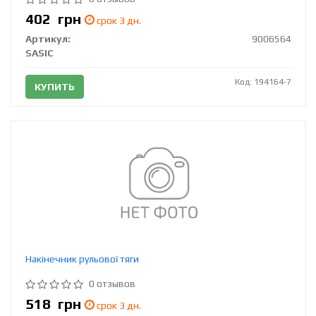
402
грн
срок 3 дн.
Артикул:
9006564
SASIC
Код: 194164-7
КУПИТЬ
Накінечник рульової тяги
0 отзывов
518
грн
срок 3 дн.