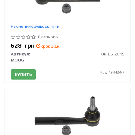
Накінечник рульової тяги
0 отзывов
628
грн
срок 3 дн.
Артикул:
OP-ES-2819
MOOG
Код: 194424-7
КУПИТЬ