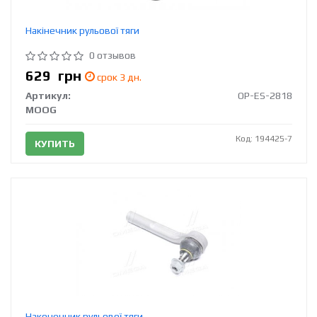
Накінечник рульової тяги
0 отзывов
629
грн
срок 3 дн.
Артикул:
OP-ES-2818
MOOG
Код: 194425-7
КУПИТЬ
Наконечник рульової тяги