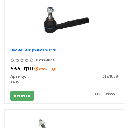
Накінечник рульової тяги
0 отзывов
535
грн
срок 3 дн.
Артикул:
JTE1029
TRW
Код: 194383-7
КУПИТЬ