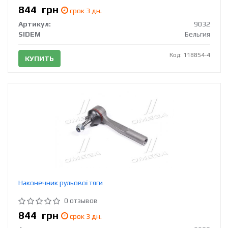
844
грн
срок 3 дн.
Артикул:
9032
SIDEM
Бельгия
Код: 118854-4
КУПИТЬ
Наконечник рульової тяги
0 отзывов
844
грн
срок 3 дн.