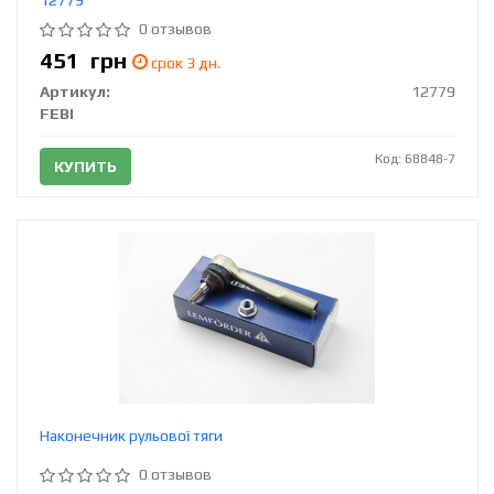
0 отзывов
451
грн
срок 3 дн.
Артикул:
12779
FEBI
Код: 68848-7
КУПИТЬ
Наконечник рульової тяги
0 отзывов