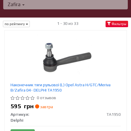
Zafira
1 - 30 из 33
по рейтингу
Фильтры
Наконечник тяги рульової (L) Opel Astra H/GTC/Meriva
B/Zafira 04- DELPHI TA1950
0 отзывов
595
грн
завтра
Артикул:
TA1950
Delphi