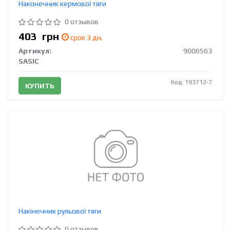
Наконечник кермової тяги
0 отзывов
403
грн
срок 3 дн.
Артикул:
9006563
SASIC
Код: 193712-7
КУПИТЬ
Накінечник рульової тяги
0 отзывов