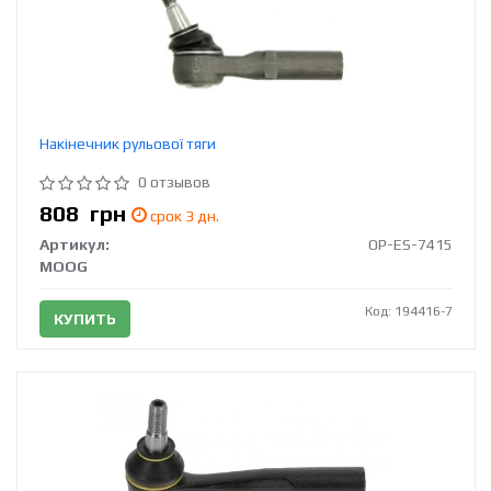
Накінечник рульової тяги
0 отзывов
808
грн
срок 3 дн.
Артикул:
OP-ES-7415
MOOG
Код: 194416-7
КУПИТЬ