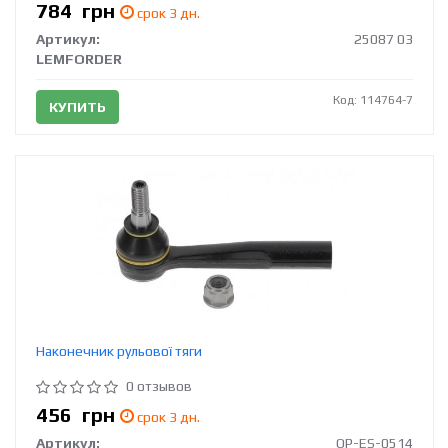
784
грн
срок 3 дн.
Артикул:
25087 03
LEMFORDER
Код: 114764-7
КУПИТЬ
Наконечник рульової тяги
0 отзывов
456
грн
срок 3 дн.
Артикул:
OP-ES-0514