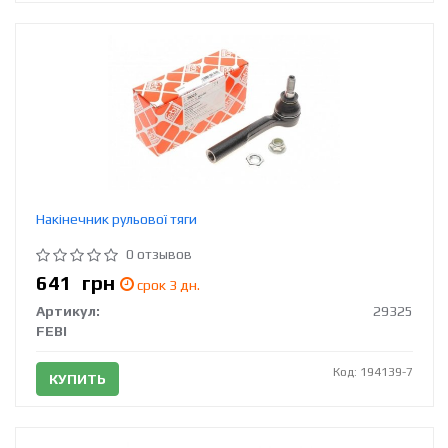
Накінечник рульової тяги
0 отзывов
641
грн
срок 3 дн.
Артикул:
29325
FEBI
Код: 194139-7
КУПИТЬ