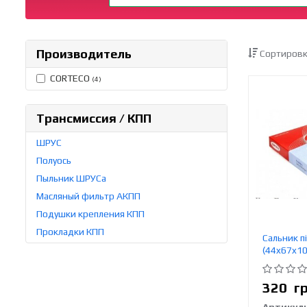
Производитель
Сортировк
CORTECO
(4)
Трансмиссия / КПП
ШРУС
Полуось
Пыльник ШРУСа
Масляный фильтр АКПП
Подушки крепления КПП
Прокладки КПП
Сальник п
(44x67x10
320
г