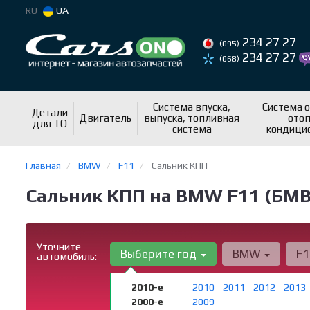
RU
UA
234 27 27
(095)
234 27 27
(068)
Система впуска,
Система 
Детали
Двигатель
выпуска, топливная
отоп
для ТО
система
кондици
Главная
BMW
F11
Сальник КПП
Сальник КПП на BMW F11 (БМВ
Уточните
Выберите год
BMW
F
автомобиль:
2010-е
2010
2011
2012
2013
2000-е
2009