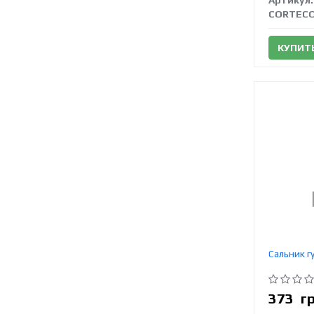
Артикул:
CORTEC
КУПИТ
Сальник 
373
г