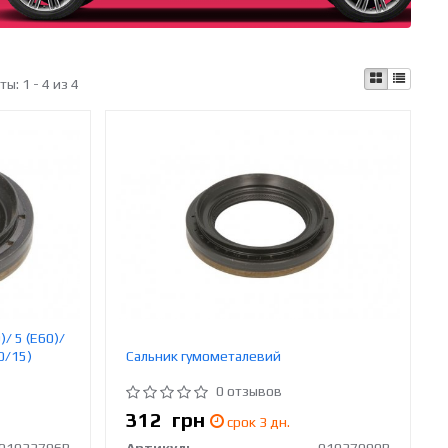
аты:
1 - 4 из 4
/ 5 (E60)/
0/15)
Сальник гумометалевий
0 отзывов
312
грн
срок 3 дн.