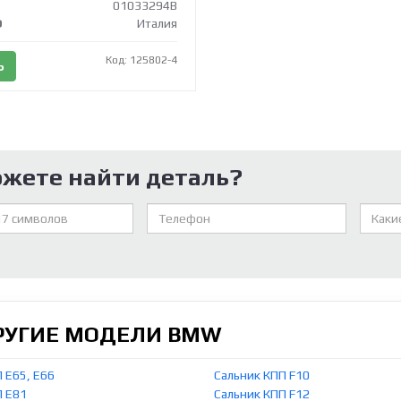
01033294B
O
Италия
Код: 125802-4
Ь
ожете найти деталь?
ДРУГИЕ МОДЕЛИ BMW
 E65, E66
Сальник КПП F10
П E81
Сальник КПП F12