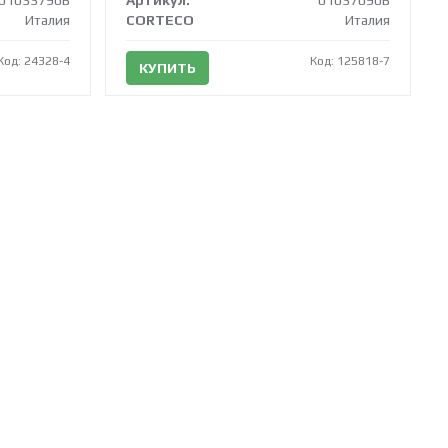
01033796B
Артикул:
01037090B
Италия
CORTECO
Италия
Код: 24328-4
Код: 125818-7
КУПИТЬ