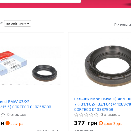
а:
по рейтингу
Результ
Сальник півосі BMW 3(E46/E90)
івосі BMW X3/X5
7 (F01/F02/F03/F04) (44x69x1
/15.5) CORTECO 01025620B
CORTECO 01033796B
0 отзывов
0 отзывов
рн
377
грн
завтра
срок 3 дн.