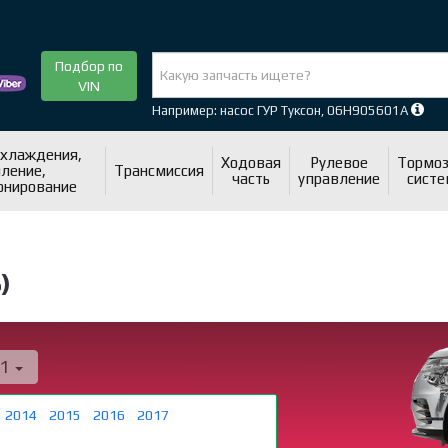
Подбор по
VIN
Например: насос ГУР Туксон, 06H905601A
охлаждения,
Ходовая
Рулевое
Тормоз
ление,
Трансмиссия
часть
управление
систе
онирование
)
11
2014
2015
2016
2017