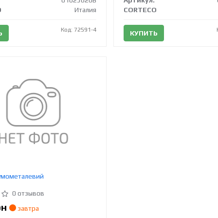
01025620B
Артикул:
O
Италия
CORTECO
Код: 72591-4
Ь
КУПИТЬ
гумометалевий
0 отзывов
рн
завтра