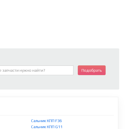
Подобрать
Сальник КПП F36
Сальник КПП G11