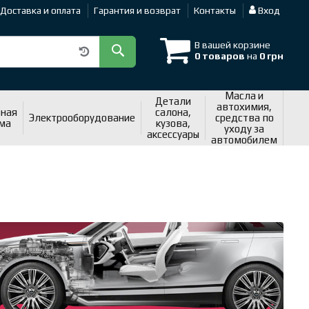
Доставка и оплата
Гарантия и возврат
Контакты
Вход
В вашей корзине
0 товаров
на
0 грн
Масла и
Детали
автохимия,
ная
салона,
Электрооборудование
средства по
ма
кузова,
уходу за
аксессуары
автомобилем