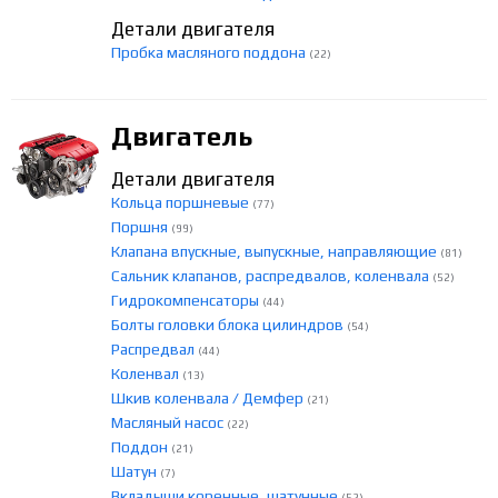
Детали двигателя
Пробка масляного поддона
(22)
Двигатель
Детали двигателя
Кольца поршневые
(77)
Поршня
(99)
Клапана впускные, выпускные, направляющие
(81)
Сальник клапанов, распредвалов, коленвала
(52)
Гидрокомпенсаторы
(44)
Болты головки блока цилиндров
(54)
Распредвал
(44)
Коленвал
(13)
Шкив коленвала / Демфер
(21)
Масляный насос
(22)
Поддон
(21)
Шатун
(7)
Вкладыши коренные, шатунные
(52)