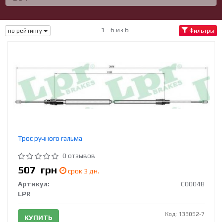
1 - 6 из 6
по рейтингу
Фильтры
Трос ручного гальма
0 отзывов
507
грн
срок 3 дн.
Артикул:
C0004B
LPR
Код: 133052-7
КУПИТЬ