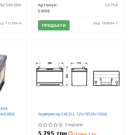
092 S40 080
Артикул:
EA754
EXIDE
од: 112184-4
Код: 184604-7
ПРИДБАТИ
540A
ія EXIDE
Акумулятор EXCELL 12V/95Ah/760A
0 відгуків
5 795
грн
.
термін 3 дн.