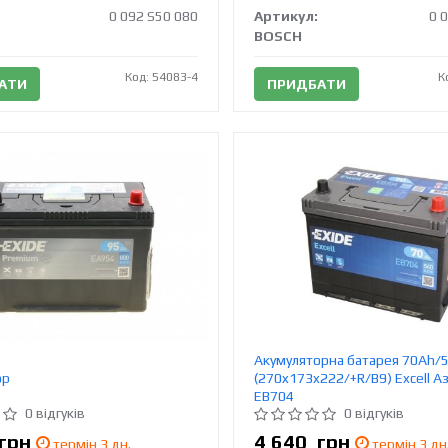
0 092 S50 080
Артикул:
0 
BOSCH
Код: 54083-4
К
АТИ
ПРИДБАТИ
Акумуляторна батарея 70Ah/
ор
(270x173x222/+R/B9) Excell Аз
EB704
0 відгуків
0 відгуків
грн
4 640
грн
термін 3 дн.
термін 3 дн