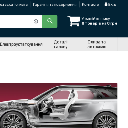
ставка і оплата
Гарантія та повернення
Контакти
Вхід
У вашій кошику
0 товарів
на
0 грн
Деталі
Олива та
Електроустаткування
салону
автохімія