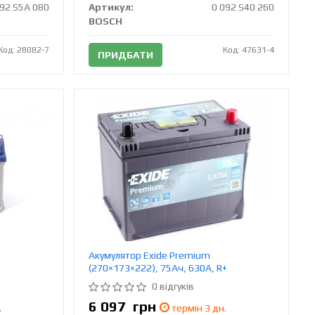
092 S5A 080
Артикул:
0 092 S40 260
BOSCH
Код: 28082-7
Код: 47631-4
ПРИДБАТИ
Акумулятор Exide Premium
(270×173×222), 75Ач, 630А, R+
0 відгуків
6 097
грн
.
термін 3 дн.