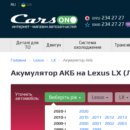
RU
UA
234 27 27
(095)
234 27 27
(068)
Деталі для
Система
Двигун
Трансмі
ТО
охолодження
Головна
Lexus
LX
Акумулятор АКБ
Акумулятор АКБ на Lexus LX (
Уточніть
Виберіть рік
Lexus
LX
автомобіль:
2020-і
2020
2010-і
2010
2011
2012
2013
2000-і
2000
2001
2002
2003
1990-і
1998
1999