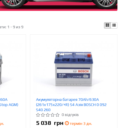
ати:
1 - 9 из 9
760A
Акумуляторна батарея 70Ah/630A
-Stop AGM)
(261x175x220/+R) S4 Азія BOSCH 0 092
S40 260
0 відгуків
5 038
грн
дн.
термін 3 дн.