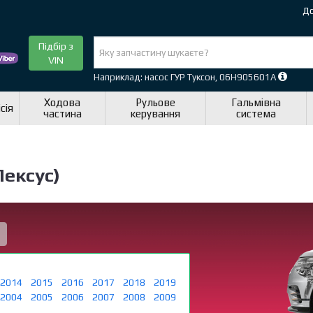
До
Підбір з
VIN
Наприклад: насос ГУР Туксон, 06H905601A
Ходова
Рульове
Гальмівна
сія
частина
керування
система
Лексус)
2014
2015
2016
2017
2018
2019
2004
2005
2006
2007
2008
2009