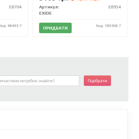
EB704
Артикул:
EB954
EXIDE
Код: 48493-7
Код: 189308-7
ПРИДБАТИ
Підібрати