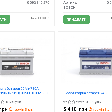
0 092 S40 270
Артикул:
0 
BOSCH
Код: 53485-4
АТИ
ПРИДБАТИ
орна батарея 77Ah/780A
190/+R/B13) BOSCH 0 092 S50
Акумуляторна батарея 74А
0 відгуків
0 відгуків
грн
5 410
грн
термін 3 дн.
термін 3 дн