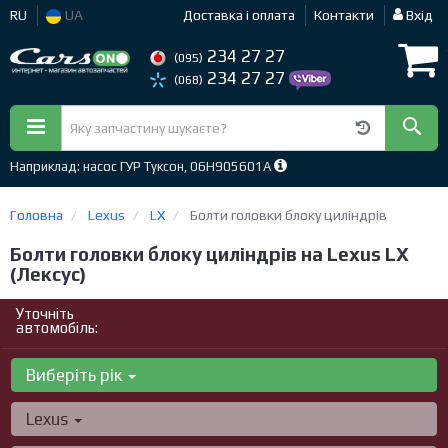
RU
UA
Доставка і оплата
Контакти
Вхід
234 27 27
(095)
234 27 27
(068)
Наприклад: насос ГУР Туксон, 06H905601A
Головна
Lexus
LX
Болти головки блоку циліндрів
Болти головки блоку циліндрів на Lexus LX
(Лексус)
Уточніть
автомобіль:
Виберіть рік
Lexus