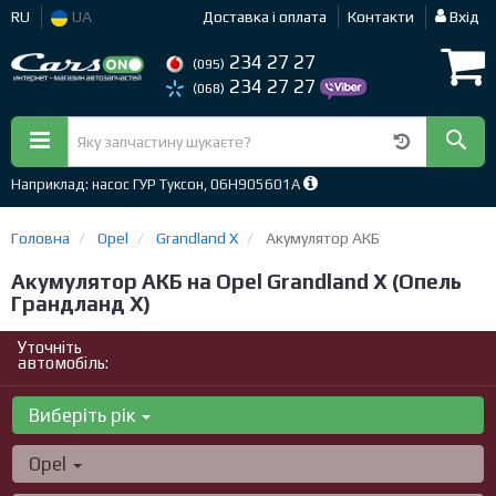
RU
UA
Доставка і оплата
Контакти
Вхід
234 27 27
(095)
234 27 27
(068)
Наприклад: насос ГУР Туксон, 06H905601A
Головна
Opel
Grandland X
Акумулятор АКБ
Акумулятор АКБ на Opel Grandland X (Опель
Грандланд X)
Уточніть
автомобіль:
Виберіть рік
Opel