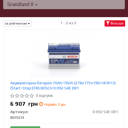
Grandland X
1 - 2 из 2
за рейтингом
Фільтри
Акумуляторна батарея 70Ah/760A (278x175x190/+R/B13)
(Start-Stop EFB) BOSCH 0 092 S4E 081
0 відгуків
6 907
грн
термін 3 дн.
Артикул:
0 092 S4E 081
BOSCH