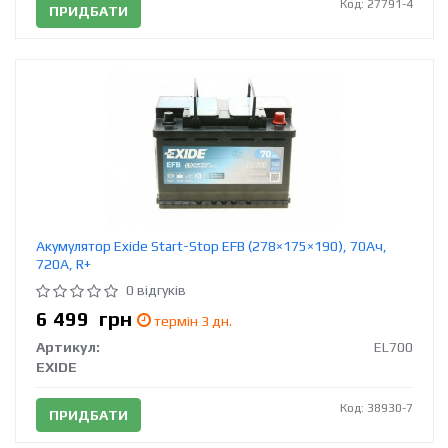
Код: 27791-4
ПРИДБАТИ
Акумулятор Exide Start-Stop EFB (278×175×190), 70Ач,
720А, R+
0 відгуків
6 499
грн
термін 3 дн.
Артикул:
EL700
EXIDE
Код: 38930-7
ПРИДБАТИ