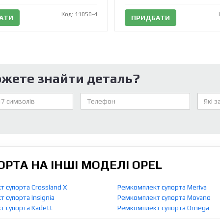
Код: 11050-4
АТИ
ПРИДБАТИ
ожете знайти деталь?
РТА НА ІНШІ МОДЕЛІ OPEL
 супорта Crossland X
Ремкомплект супорта Meriva
 супорта Insignia
Ремкомплект супорта Movano
т супорта Kadett
Ремкомплект супорта Omega