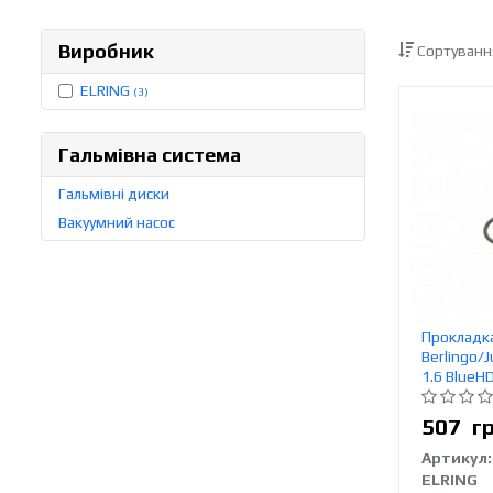
Виробник
Сортуванн
ELRING
(3)
Гальмівна система
Гальмівні диски
Вакуумний насос
Прокладка
Berlingo/
1.6 BlueHD
507
г
Артикул:
ELRING