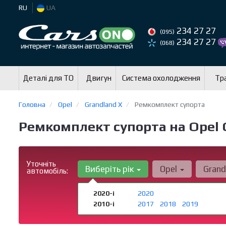
RU
UA
234 27 27
(095)
234 27 27
(068)
Деталі для ТО
Двигун
Система охолодження
Тра
Головна
Opel
Grandland X
Ремкомплект супорта
Ремкомплект супорта на Opel 
Уточніть
Виберіть рік
Opel
Grand
автомобіль:
2020-і
2020
2010-і
2017
2018
2019