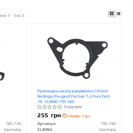
ати:
1 - 3 из 3
Прокладка насосу вакуумного Citroen
Berlingo/Peugeot Partner 1.2 PureTech
18- ELRING 795.140
0 відгуків
255
грн
термін 3 дн.
785.710
Артикул:
795.140
Germany
ELRING
Germany