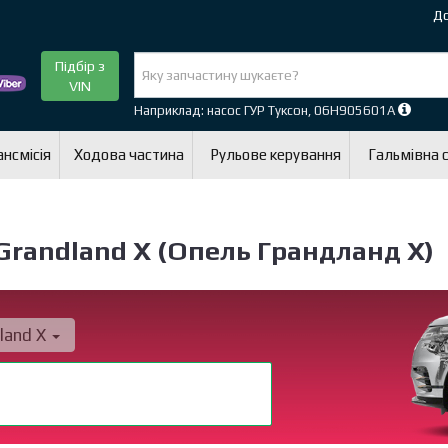
До
Підбір з
VIN
Наприклад: насос ГУР Туксон, 06H905601A
нсмісія
Ходова частина
Рульове керування
Гальмівна 
Grandland X (Опель Грандланд X)
land X