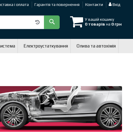
ставка і оплата
Гарантія та повернення
Контакти
Вхід
У вашій кошику
0 товарів
на
0 грн
система
Електроустаткування
Олива та автохімія