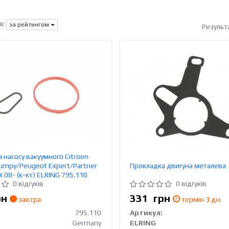
я:
за рейтингом
Результ
 насосу вакуумного Citroen
Jumpy/Peugeot Expert/Partner
Прокладка двигуна металева
i 08- (к-кт) ELRING 795.110
0 відгуків
0 відгуків
рн
331
грн
завтра
термін 3 дн.
795.110
Артикул:
Germany
ELRING