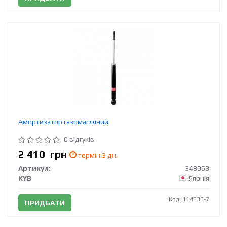
Амортизатор газомасляний
0 відгуків
2 410
грн
термін 3 дн.
Артикул:
348063
KYB
Японія
Код: 114536-7
ПРИДБАТИ