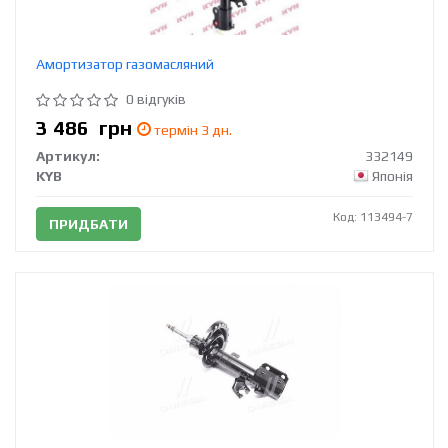
Амортизатор газомасляний
0 відгуків
3 486
грн
термін 3 дн.
Артикул:
332149
KYB
Японія
Код: 113494-7
ПРИДБАТИ