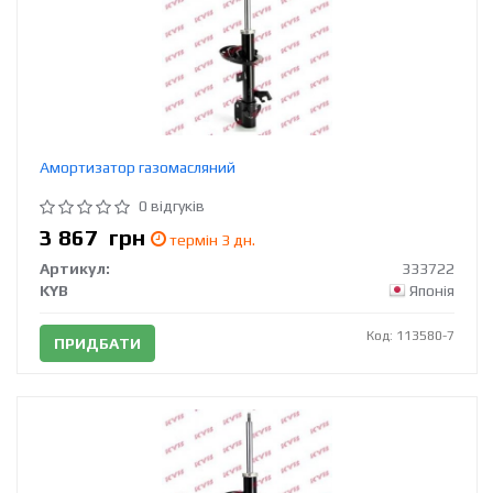
Амортизатор газомасляний
0 відгуків
3 867
грн
термін 3 дн.
Артикул:
333722
KYB
Японія
Код: 113580-7
ПРИДБАТИ