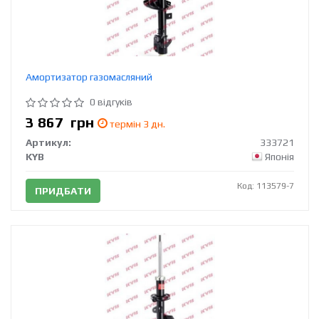
Амортизатор газомасляний
0 відгуків
3 867
грн
термін 3 дн.
Артикул:
333721
KYB
Японія
Код: 113579-7
ПРИДБАТИ