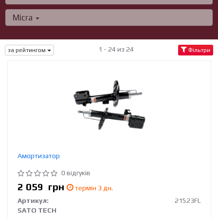
Micra
1 - 24 из 24
за рейтингом
Фільтри
Амортизатор
0 відгуків
2 059
грн
термін 3 дн.
Артикул:
21523FL
SATO TECH