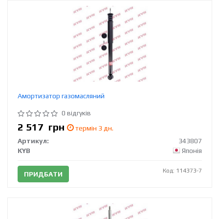
Амортизатор газомасляний
0 відгуків
2 517
грн
термін 3 дн.
Артикул:
343807
KYB
Японія
Код: 114373-7
ПРИДБАТИ