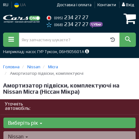
RU
UA
Доставка і оплата
Контакти
Вхід
234 27 27
(095)
234 27 27
(068)
Наприклад: насос ГУР Туксон, 06H905601A
Головна
Nissan
Micra
Амортизатор підвіски, комплектуючі
Амортизатор підвіски, комплектуючі на
Nissan Micra (Ніссан Мікра)
Уточніть
автомобіль:
Виберіть рік
Nissan