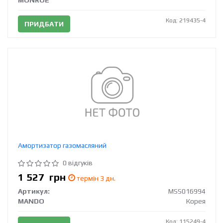
Код: 219435-4
ПРИДБАТИ
Амортизатор газомасляний
0 відгуків
1 527
грн
термін 3 дн.
Артикул:
MSS016994
MANDO
Корея
Код: 115249-4