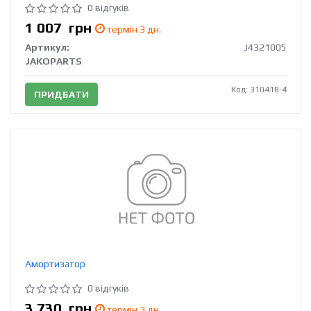
0 відгуків
1 007
грн
термін 3 дн.
Артикул:
J4321005
JAKOPARTS
Код: 310418-4
ПРИДБАТИ
Амортизатор
0 відгуків
3 730
грн
термін 3 дн.