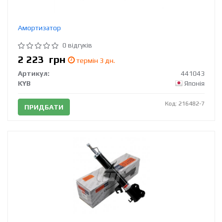
Амортизатор
0 відгуків
2 223
грн
термін 3 дн.
Артикул:
441043
KYB
Японія
Код: 216482-7
ПРИДБАТИ