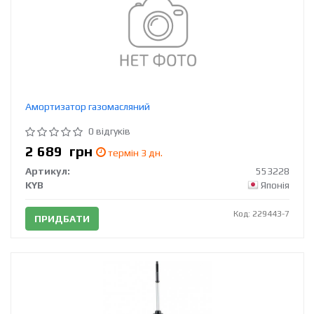
Амортизатор газомасляний
0 відгуків
2 689
грн
термін 3 дн.
Артикул:
553228
KYB
Японія
Код: 229443-7
ПРИДБАТИ