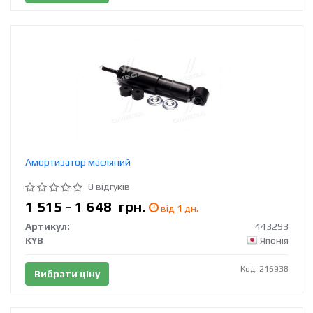
Амортизатор масляний
0 відгуків
1 515 - 1 648
грн.
від 1 дн.
Артикул:
443293
KYB
Японія
Код: 216938
Вибрати ціну