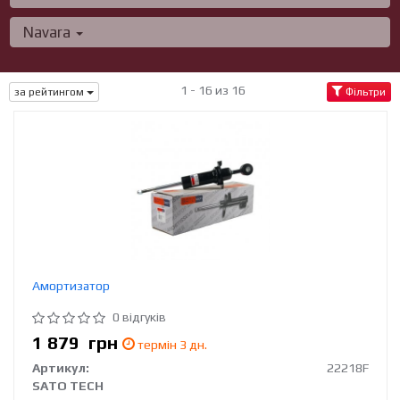
Navara
1 - 16 из 16
за рейтингом
Фільтри
Амортизатор
0 відгуків
1 879
грн
термін 3 дн.
Артикул:
22218F
SATO TECH