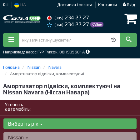
RU
UA
Доставка і оплата
Контакти
Вхід
234 27 27
(095)
234 27 27
(068)
Наприклад: насос ГУР Туксон, 06H905601A
Головна
Nissan
Navara
Амортизатор підвіски, комплектуючі
Амортизатор підвіски, комплектуючі на
Nissan Navara (Ніссан Навара)
Уточніть
автомобіль:
Виберіть рік
Nissan