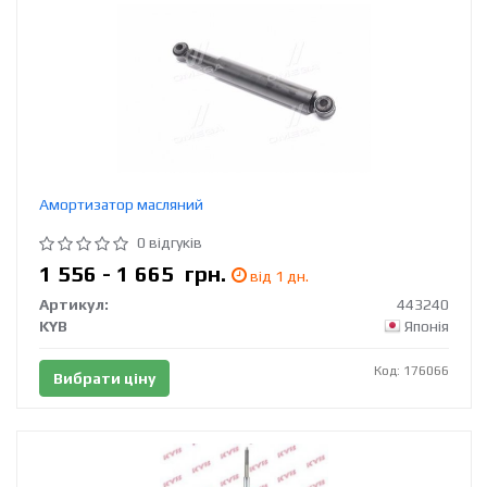
Амортизатор масляний
0 відгуків
1 556 - 1 665
грн.
від 1 дн.
Артикул:
443240
KYB
Японія
Код: 176066
Вибрати ціну