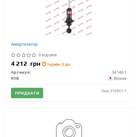
Амортизатор
0 відгуків
4 212
грн
термін 3 дн.
Артикул:
341461
KYB
Японія
Код: 216951-7
ПРИДБАТИ