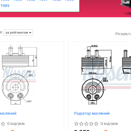
1989
я:
за рейтингом
Результ
масляний
Радіатор масляний
0 відгуків
0 відгуків