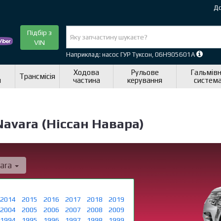
До
Підбір з
VIN
Наприклад: насос ГУР Туксон, 06H905601A
Ходова
Рульове
Гальмів
Трансмісія
я
частина
керування
систем
avara (Ніссан Навара)
ara
2014
2015
2016
2017
2018
2019
2004
2005
2006
2007
2008
2009
1994
1995
1996
1997
1998
1999