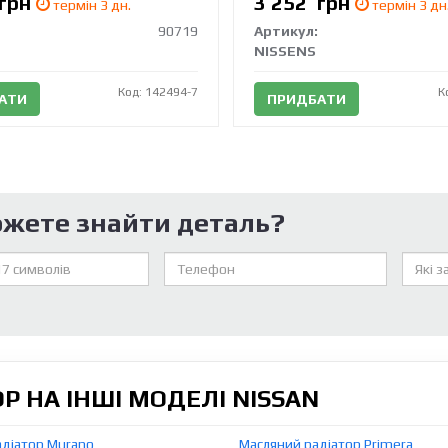
грн
3 252
грн
термін 3 дн.
термін 3 дн
90719
Артикул:
NISSENS
Код: 142494-7
К
АТИ
ПРИДБАТИ
ожете знайти деталь?
 НА ІНШІ МОДЕЛІ NISSAN
адіатор Murano
Масляний радіатор Primera