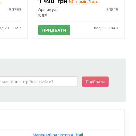
1 498
грн
.
термін 3 дн.
90793
Артикул:
31819
NRF
од: 219502-7
Код: 325184-4
ПРИДБАТИ
Підібрати
Масляний радіатор X-Trail