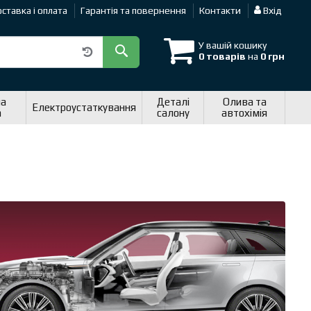
ставка і оплата
Гарантія та повернення
Контакти
Вхід
У вашій кошику
0 товарів
на
0 грн
на
Деталі
Олива та
Електроустаткування
а
салону
автохімія