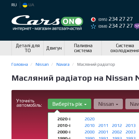
RU
UA
234 27 27
(095)
234 27 27
(068)
Деталі для
Паливна
Система
Двигун
ТО
система
охолодженн
Головна
Nissan
Navara
Масляний радіатор
Масляний радіатор на Nissan N
Уточніть
Виберіть рік
Nissan
Nav
автомобіль:
2020-і
2020
2010-і
2010
2011
2012
2013
2000-і
2000
2001
2002
2003
1990-і
1990
1991
1992
1993