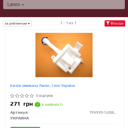
Lanos
1 - 1 из 1
за рейтингом
Фільтри
Бачок омивача Ланос, Сенс Україна
0 відгуків
271
грн
в наявності
Артикул:
TF69Y0-5208324
УКРАИНА