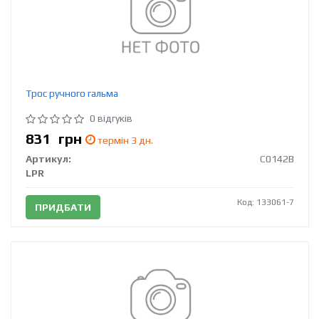
Трос ручного гальма
0 відгуків
831
грн
термін 3 дн.
Артикул:
C0142B
LPR
Код: 133061-7
ПРИДБАТИ