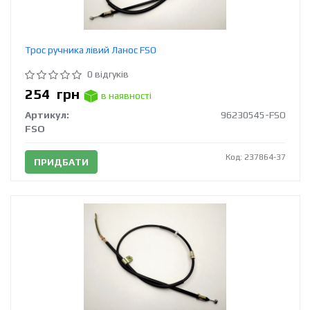
Трос ручника лівий Ланос FSO
0 відгуків
254
грн
в наявності
Артикул:
96230545-FSO
FSO
Код: 237864-37
ПРИДБАТИ