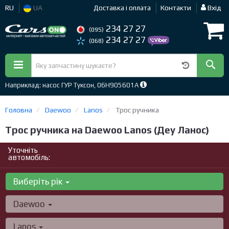
RU
UA
Доставка і оплата
Контакти
Вхід
234 27 27
(095)
234 27 27
(068)
Наприклад: насос ГУР Туксон, 06H905601A
Головна
Daewoo
Lanos
Трос ручника
Трос ручника на Daewoo Lanos (Деу Ланос)
Уточніть
автомобіль:
Виберіть рік
Daewoo
Lanos