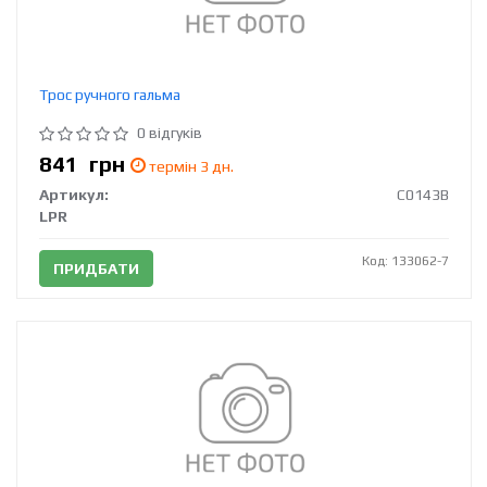
Трос ручного гальма
0 відгуків
841
грн
термін 3 дн.
Артикул:
C0143B
LPR
Код: 133062-7
ПРИДБАТИ