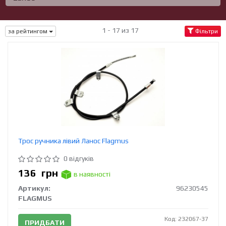
1 - 17 из 17
за рейтингом
Фільтри
Трос ручника лівий Ланос Flagmus
0 відгуків
136
грн
в наявності
Артикул:
96230545
FLAGMUS
Код: 232067-37
ПРИДБАТИ