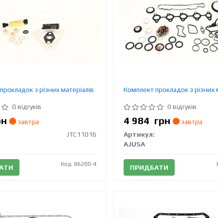
прокладок з різних матеріалів
Комплект прокладок з різних 
0 відгуків
0 відгуків
рн
4 984
грн
завтра
завтра
JTC11016
Артикул:
AJUSA
Код: 86200-4
АТИ
ПРИДБАТИ