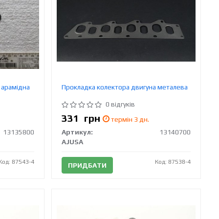
 арамідна
Прокладка колектора двигуна металева
0 відгуків
331
грн
термін 3 дн.
13135800
Артикул:
13140700
AJUSA
Код: 87543-4
Код: 87538-4
ПРИДБАТИ