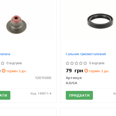
лапана
Сальник гумометалевий
0 відгуків
0 відгуків
н
79
грн
термін 3 дн.
термін 3 дн.
12015000
Артикул:
AJUSA
Код: 149811-4
К
АТИ
ПРИДБАТИ