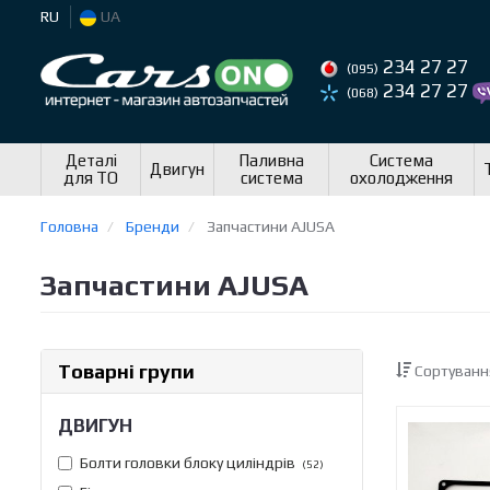
RU
UA
234 27 27
(095)
234 27 27
(068)
Деталі
Паливна
Система
Двигун
для ТО
система
охолодження
Головна
Бренди
Запчастини AJUSA
Запчастини AJUSA
Товарні групи
Сортуванн
ДВИГУН
Болти головки блоку циліндрів
(52)