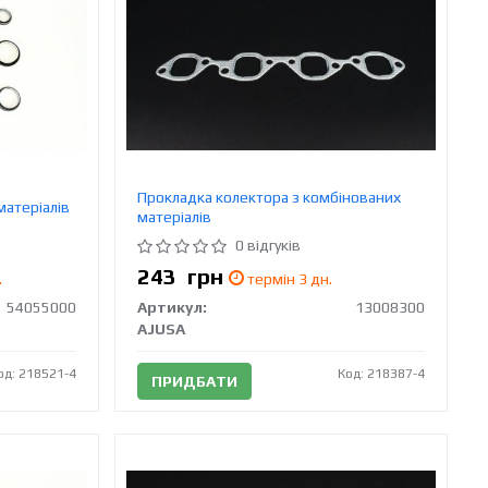
Прокладка колектора з комбінованих
матеріалів
матеріалів
0 відгуків
243
грн
.
термін 3 дн.
54055000
Артикул:
13008300
AJUSA
од: 218521-4
Код: 218387-4
ПРИДБАТИ