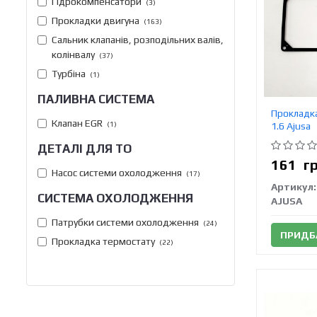
Гідрокомпенсатори
(3)
Прокладки двигуна
(163)
Сальник клапанів, розподільних валів,
колінвалу
(37)
Турбіна
(1)
ПАЛИВНА СИСТЕМА
Прокладка
Клапан EGR
(1)
1.6 Аjusa
ДЕТАЛІ ДЛЯ ТО
161
г
Насос системи охолодження
(17)
Артикул:
СИСТЕМА ОХОЛОДЖЕННЯ
AJUSA
Патрубки системи охолодження
(24)
ПРИДБ
Прокладка термостату
(22)