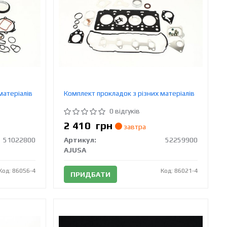
матеріалів
Комплект прокладок з різних матеріалів
0 відгуків
2 410
грн
завтра
51022800
Артикул:
52259900
AJUSA
Код: 86056-4
Код: 86021-4
ПРИДБАТИ