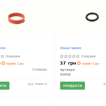
мове
Кільце гумове
0 відгуків
0 відгуків
н
37
грн
термін 3 дн.
термін 3 дн.
13148400
Артикул:
AJUSA
Код: 159661-4
К
АТИ
ПРИДБАТИ