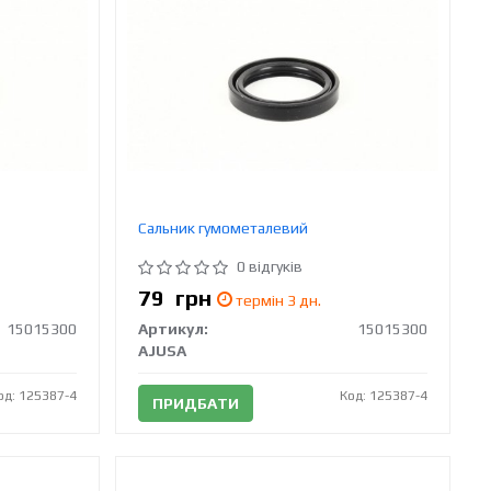
Сальник гумометалевий
0 відгуків
79
грн
термін 3 дн.
15015300
Артикул:
15015300
AJUSA
од: 125387-4
Код: 125387-4
ПРИДБАТИ