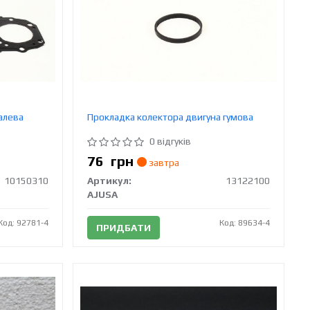
алева
Прокладка колектора двигуна гумова
0 відгуків
76
грн
завтра
10150310
Артикул:
13122100
AJUSA
Код: 92781-4
Код: 89634-4
ПРИДБАТИ