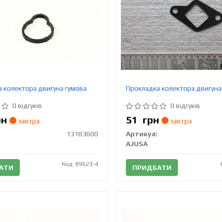
 колектора двигуна гумова
Прокладка колектора двигуна
0 відгуків
0 відгуків
рн
51
грн
завтра
завтра
13183600
Артикул:
AJUSA
Код: 89623-4
АТИ
ПРИДБАТИ