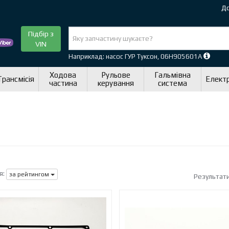
До
Підбір з
VIN
Наприклад: насос ГУР Туксон, 06H905601A
Ходова
Рульове
Гальмівна
Трансмісія
Елект
частина
керування
система
я:
за рейтингом
Результат