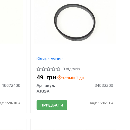
Кільце гумове
0 відгуків
49
грн
термін 3 дн.
16072400
Артикул:
24022200
AJUSA
од: 159638-4
Код: 159613-4
ПРИДБАТИ