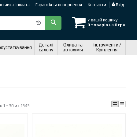
ставка і оплата
Гарантія та повернення
Контакти
Вхід
У вашій кошику
0 товарів
на
0 грн
Деталі
Олива та
Інструменти /
роустаткування
салону
автохімія
Кріплення
и:
1 - 30 из 1545