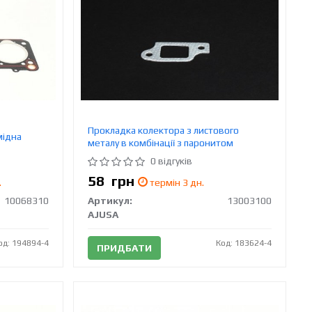
Прокладка колектора з листового
мідна
металу в комбінації з паронитом
0 відгуків
58
грн
.
термін 3 дн.
10068310
Артикул:
13003100
AJUSA
од: 194894-4
Код: 183624-4
ПРИДБАТИ