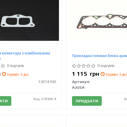
 колектора з комбінованих
Прокладка головки блока ара
в
0 відгуків
0 відгуків
н
1 115
грн
термін 3 дн.
термін 3 дн
13074100
Артикул:
AJUSA
Код: 218386-4
К
АТИ
ПРИДБАТИ