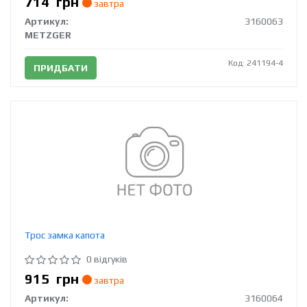
714
грн
завтра
Артикул:
3160063
METZGER
Код: 241194-4
ПРИДБАТИ
Трос замка капота
0 відгуків
915
грн
завтра
Артикул:
3160064