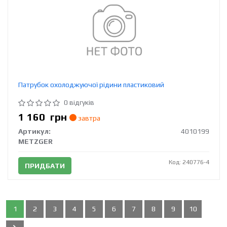
Патрубок охолоджуючої рідини пластиковий
0 відгуків
1 160
грн
завтра
Артикул:
4010199
METZGER
Код: 240776-4
ПРИДБАТИ
1
2
3
4
5
6
7
8
9
10