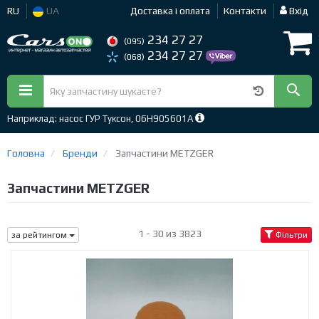
RU
UA
Доставка і оплата
Контакти
Вхід
234 27 27
(095)
234 27 27
(068)
Наприклад: насос ГУР Туксон, 06H905601A
Головна
Бренди
Запчастини METZGER
Запчастини METZGER
1 - 30 из 3823
за рейтингом
Фільтри