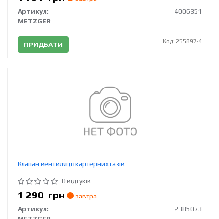
Артикул:
4006351
METZGER
Код: 255897-4
ПРИДБАТИ
Клапан вентиляції картерних газів
0 відгуків
1 290
грн
завтра
Артикул:
2385073
METZGER