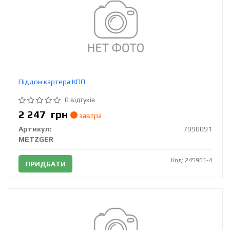
Піддон картера КПП
0 відгуків
2 247
грн
завтра
Артикул:
7990091
METZGER
Код: 245961-4
ПРИДБАТИ