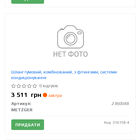
Шланг гумовий, комбінований, з фітингами, системи
кондиціонування
0 відгуків
3 511
грн
завтра
Артикул:
2360048
METZGER
Код: 316158-4
ПРИДБАТИ