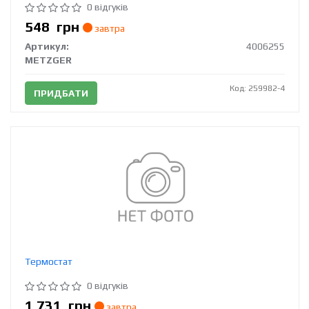
0 відгуків
548
грн
завтра
Артикул:
4006255
METZGER
Код: 259982-4
ПРИДБАТИ
Термостат
0 відгуків
1 731
грн
завтра