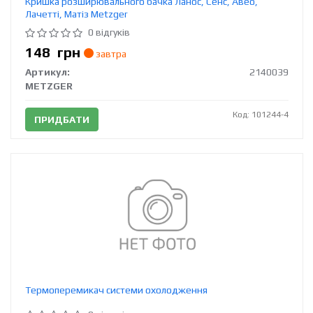
Кришка розширювального бачка Ланос, Сенс, Авео,
Лачетті, Матіз Metzger
0 відгуків
148
грн
завтра
Артикул:
2140039
METZGER
Код: 101244-4
ПРИДБАТИ
Термоперемикач системи охолодження