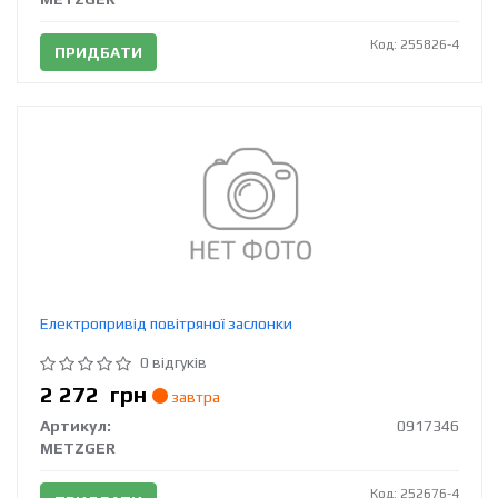
Код: 255826-4
ПРИДБАТИ
Електропривід повітряної заслонки
0 відгуків
2 272
грн
завтра
Артикул:
0917346
METZGER
Код: 252676-4