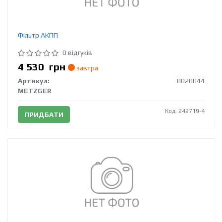
Фільтр АКПП
0 відгуків
4 530
грн
завтра
Артикул:
8020044
METZGER
Код: 242719-4
ПРИДБАТИ