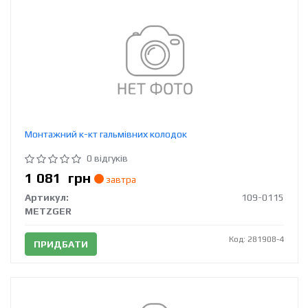
Монтажний к-кт гальмівних колодок
0 відгуків
1 081
грн
завтра
Артикул:
109-0115
METZGER
Код: 281908-4
ПРИДБАТИ