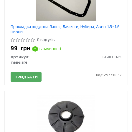
Прокладка поддона Ланос, Лачетти, Нубира, Авео 1.5-1.6
Onnuri
0 відгуків
99
грн
в наявності
Артикул:
GGXD-025
ONNURI
Код: 257710-37
ПРИДБАТИ