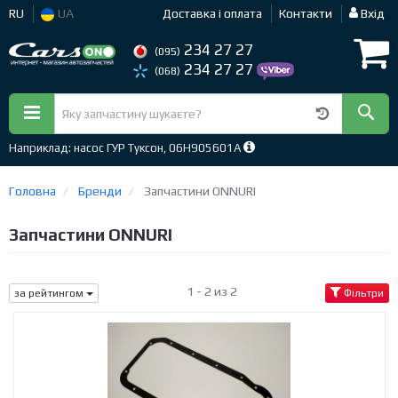
RU
UA
Доставка і оплата
Контакти
Вхід
234 27 27
(095)
234 27 27
(068)
Наприклад: насос ГУР Туксон, 06H905601A
Головна
Бренди
Запчастини ONNURI
Запчастини ONNURI
1 - 2 из 2
за рейтингом
Фільтри