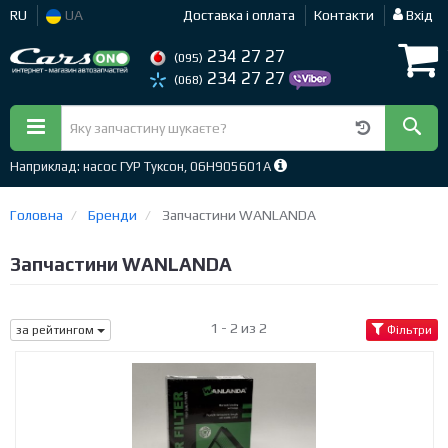
RU
UA
Доставка і оплата
Контакти
Вхід
234 27 27
(095)
234 27 27
(068)
Наприклад: насос ГУР Туксон, 06H905601A
Головна
Бренди
Запчастини WANLANDA
Запчастини WANLANDA
1 - 2 из 2
за рейтингом
Фільтри