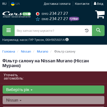
RU
UA
Доставка і оплата
Контакти
Вхід
234 27 27
(095)
234 27 27
(068)
Наприклад: насос ГУР Туксон, 06H905601A
Головна
Nissan
Murano
Фільтр салону
Фільтр салону на Nissan Murano (Ніссан
Мурано)
Уточніть
автомобіль:
Виберіть рік
Nissan