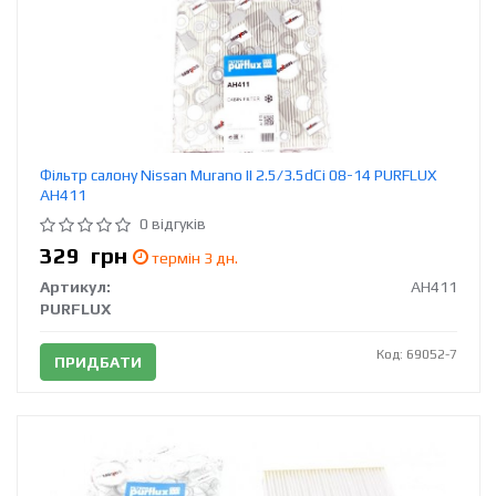
Фільтр салону Nissan Murano II 2.5/3.5dCi 08-14 PURFLUX
AH411
0 відгуків
329
грн
термін 3 дн.
Артикул:
AH411
PURFLUX
Код: 69052-7
ПРИДБАТИ