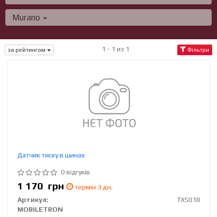
Murano
1 - 1 из 1
за рейтингом
Фільтри
Датчик тиску в шинах
0 відгуків
1 170
грн
термін 3 дн.
Артикул:
TXS018
MOBILETRON