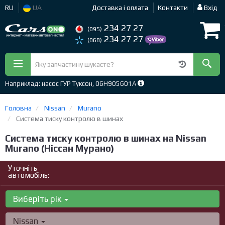
RU
UA
Доставка і оплата
Контакти
Вхід
234 27 27
(095)
234 27 27
(068)
Наприклад: насос ГУР Туксон, 06H905601A
Головна
Nissan
Murano
Система тиску контролю в шинах
Система тиску контролю в шинах на Nissan
Murano (Ніссан Мурано)
Уточніть
автомобіль:
Виберіть рік
Nissan