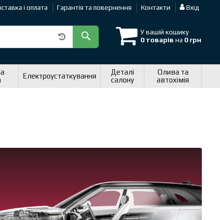
ставка і оплата
Гарантія та повернення
Контакти
Вхід
У вашій кошику
0 товарів
на
0 грн
на
Деталі
Олива та
Електроустаткування
а
салону
автохімія