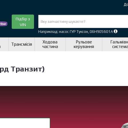
До
Підбір з
VIN
Наприклад: насос ГУР Туксон, 06H905601A
Ходова
Рульове
Гальмів
Трансмісія
я
частина
керування
систем
орд Транзит)