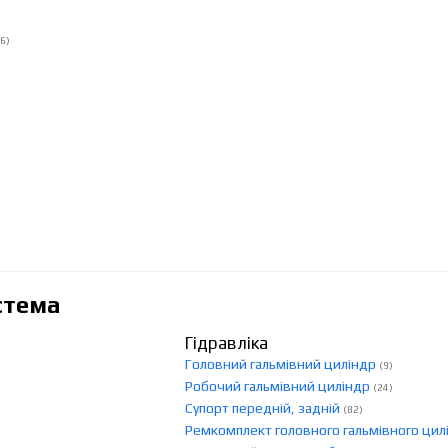
6)
стема
Гідравліка
Головний гальмівний циліндр
(9)
Робочий гальмівний циліндр
(24)
Супорт передній, задній
(82)
Ремкомплект головного гальмівного ци