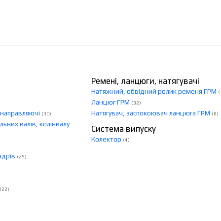
Ремені, ланцюги, натягувачі
Натяжний, обвідний ролик ременя ГРМ
(
Ланцюг ГРМ
(32)
, направляючі
Натягувач, заспокоювач ланцюга ГРМ
(30)
(8)
льних валів, колінвалу
Система випуску
Колектор
(4)
ндрів
(29)
(22)