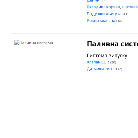
Шатун
(1)
Вкладиші корінні, шатунн
Подушки двигуна
(41)
Рокер клапана
(14)
Паливна сист
Система випуску
Клапан EGR
(20)
Датчики кисню
(2)