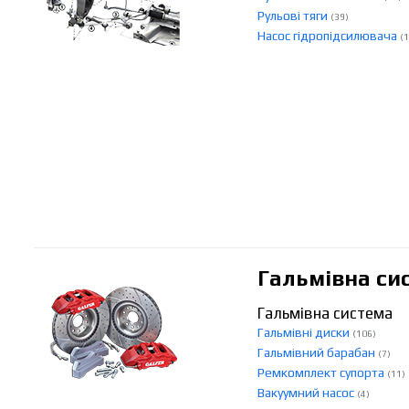
Рульові тяги
(39)
Насос гідропідсилювача
(1
Гальмівна си
Гальмівна система
Гальмівні диски
(106)
Гальмівний барабан
(7)
Ремкомплект супорта
(11)
Вакуумний насос
(4)