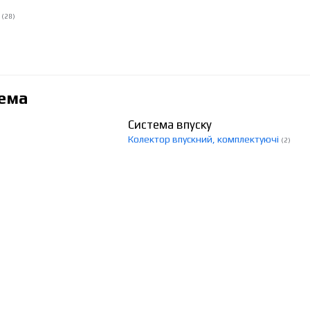
і
(28)
ема
Система впуску
Колектор впускний, комплектуючі
(2)