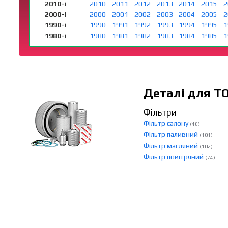
2010-і
2010
2011
2012
2013
2014
2015
2
2000-і
2000
2001
2002
2003
2004
2005
2
1990-і
1990
1991
1992
1993
1994
1995
1
1980-і
1980
1981
1982
1983
1984
1985
1
Деталі для Т
Фільтри
Фільтр салону
(46)
Фільтр паливний
(101)
Фільтр масляний
(102)
Фільтр повітряний
(74)