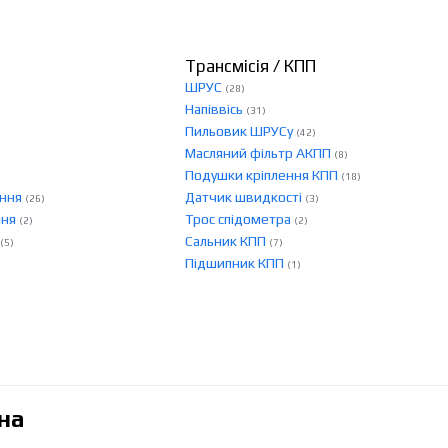
Трансмісія / КПП
ШРУС
(28)
Напіввісь
(31)
Пильовик ШРУСу
(42)
Масляний фільтр АКПП
(8)
Подушки кріплення КПП
(18)
ення
Датчик швидкості
(26)
(3)
ння
Трос спідометра
(2)
(2)
Сальник КПП
(5)
(7)
Підшипник КПП
(1)
на