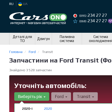
RU
UA
234 27 27
(095)
234 27 27
(068)
Деталі для
Паливна
Система
Двигун
ТО
система
охолодженн
Головна
Ford
Transit
Запчастини на Ford Transit (Ф
Знайдено 3 528 запчастин
Уточніть автомобіль:
Виберіть рік
Ford
Transit
2020-і
2020