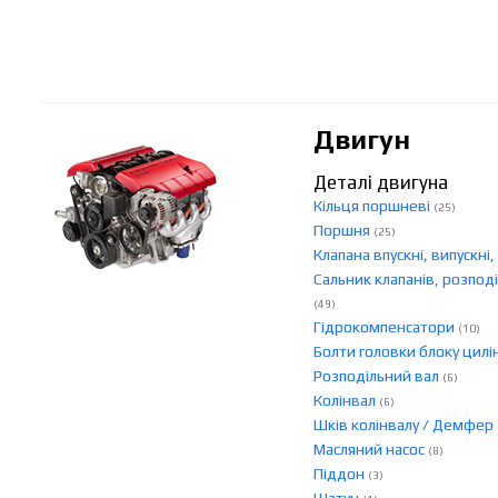
Двигун
Деталі двигуна
Кільця поршневі
(25)
Поршня
(25)
Клапана впускні, випускні
Сальник клапанів, розподі
(49)
Гідрокомпенсатори
(10)
Болти головки блоку цилі
Розподільний вал
(6)
Колінвал
(6)
Шків колінвалу / Демфер
Масляний насос
(8)
Піддон
(3)