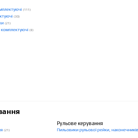
омплектуючі
(111)
ектуючі
(30)
ски
(21)
и комплектуючі
(8)
вання
Рульове керування
ня
Пильовики рульової рейки, наконечникі
(21)