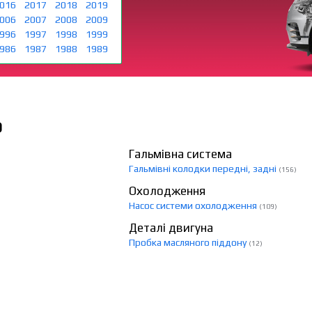
016
2017
2018
2019
006
2007
2008
2009
996
1997
1998
1999
986
1987
1988
1989
О
Гальмівна система
Гальмівні колодки передні, задні
(156)
Охолодження
Насос системи охолодження
(109)
Деталі двигуна
Пробка масляного піддону
(12)