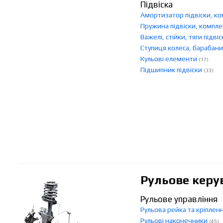
Підвіска
Амортизатор підвіски, к
Пружина підвіски, компл
Важелі, стійки, тяги підві
Ступиця колеса, барабан
Кульові елементи
(17)
Підшипник підвіски
(33)
Рульове керу
Рульове управління
Рульова рейка та кріплен
Рульові наконечники
(45)