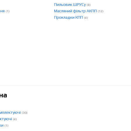
Пильовик ШРУСу
(8)
ння
Масляний фільтр АКПП
(1)
(12)
Прокладки КПП
(4)
на
омплектуючі
(30)
ектуючі
(4)
ски
(1)