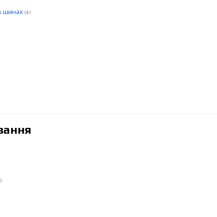
в шинах
(4)
вання
)