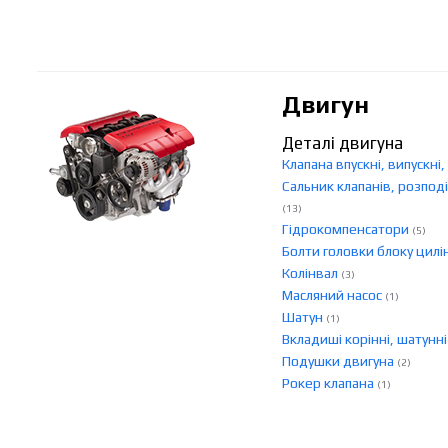
Двигун
Деталі двигуна
Клапана впускні, випускні
Сальник клапанів, розподі
(13)
Гідрокомпенсатори
(5)
Болти головки блоку цилі
Колінвал
(3)
Масляний насос
(1)
Шатун
(1)
Вкладиші корінні, шатунн
Подушки двигуна
(2)
Рокер клапана
(1)