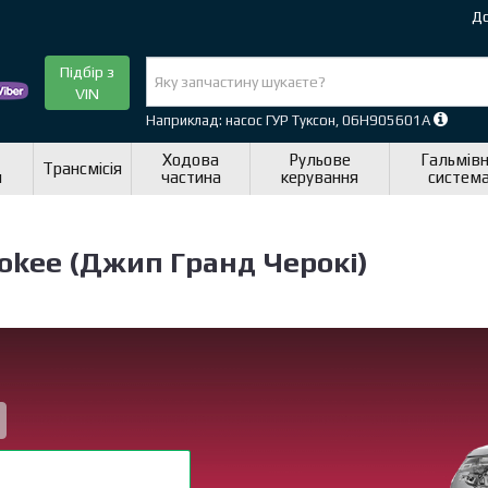
До
Підбір з
VIN
Наприклад: насос ГУР Туксон, 06H905601A
Ходова
Рульове
Гальмів
Трансмісія
я
частина
керування
систем
okee (Джип Гранд Черокі)