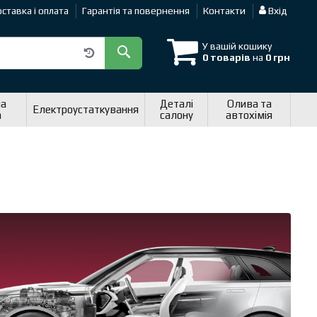
ставка і оплата
Гарантія та повернення
Контакти
Вхід
У вашій кошику
0 товарів
на
0 грн
на
Деталі
Олива та
Електроустаткування
а
салону
автохімія