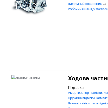
Вижимний підшипник
(4)
Робочий циліндр зчепле
Ходова части
Підвіска
Амортизатор підвіски, к
Пружина підвіски, компл
Важелі, стійки, тяги підві