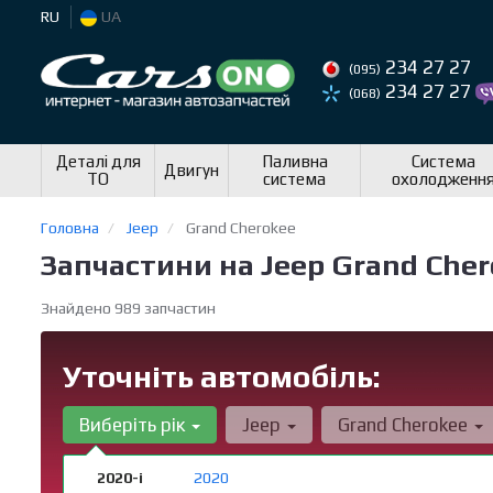
RU
UA
234 27 27
(095)
234 27 27
(068)
Деталі для
Паливна
Система
Двигун
ТО
система
охолодженн
Головна
Jeep
Grand Cherokee
Запчастини на Jeep Grand Cher
Знайдено 989 запчастин
Уточніть автомобіль:
Виберіть рік
Jeep
Grand Cherokee
2020-і
2020