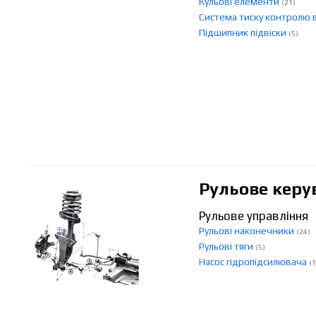
Кульові елементи
(21)
Система тиску контролю 
Підшипник підвіски
(5)
Рульове керу
Рульове управління
Рульові наконечники
(24)
Рульові тяги
(5)
Насос гідропідсилювача
(1