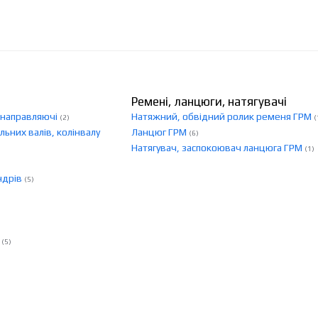
Ремені, ланцюги, натягувачі
, направляючі
Натяжний, обвідний ролик ременя ГРМ
(2)
(
льних валів, колінвалу
Ланцюг ГРМ
(6)
Натягувач, заспокоювач ланцюга ГРМ
(1)
ндрів
(5)
і
(5)