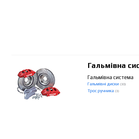
Гальмівна си
Гальмівна система
Гальмівні диски
(30)
Трос ручника
(3)